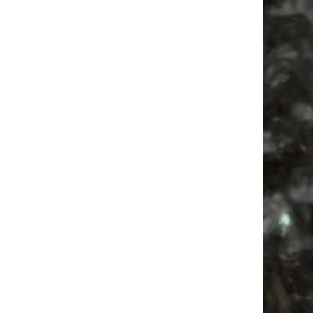
Ancient Trance Festival in Taucha |
06.-09.08.2026
Alle Flohmarkt & Trödelmarkt Termine
Leipzig 2026
Ladyfashion Flohmarkt Leipzig auf der AGRA
| 09.08.2026