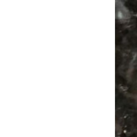
Mail
Subscribing I accept the privacy rules of this site