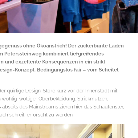
ragegenuss ohne Ökoanstrich! Der zuckerbunte Laden
 Peterssteinweg kombiniert tiefgreifendes
 und exzellente Konsequenzen in ein strikt
esign-Konzept. Bedingungslos fair – vom Scheitel
er quirlige Design-Store kurz vor der Innenstadt mit
 wohlig-wolliger Oberbekleidung. Strickmützen,
 abseits des Mainstreams zieren hier das Schaufenster,
ch schreit, erforscht zu werden.