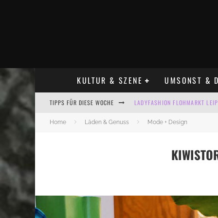
KULTUR & SZENE
UMSONST & D
TIPPS FÜR DIESE WOCHE
LADYFASHION FLOHMARKT LEIPZ
HOSENSCHEISSER FLOHMARKT LE
Home
Läden & Genuss
Mode + Design
BÜLOWSTRASSENMUSIKFESTIVAL
KIWISTO
ALLE FLOHMARKT LEIPZIG AUG
KINDERFLOHMÄRKTE IN LEIPZIG
ALLE FLOHMARKT & TRÖDELMAR