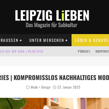
RAUSSEN
UNTER MENSCHEN
LÄDEN & GENUSS
IG AUF DER AGRA | 09.08.2026
PODCAST.
KOOPERAT
IPZIG | 09.08.2026
 | 22.08.2026
RIES | KOMPROMISSLOS NACHHALTIGES MOD
UST TERMINE 2026
Mode + Design
22. Januar 2025
 | ALLE TERMINE 2026
KT TERMINE LEIPZIG 2026