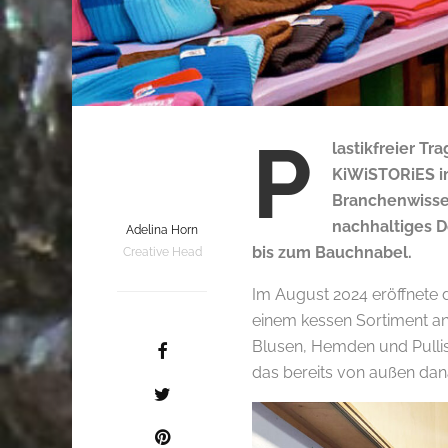
P
lastikfreier T
KiWiSTORiES im
Branchenwissen
nachhaltiges D
Adelina Horn
bis zum Bauchnabel.
Creative Head
Im August 2024 eröffnete d
einem kessen Sortiment an
Blusen, Hemden und Pullis
das bereits von außen dana