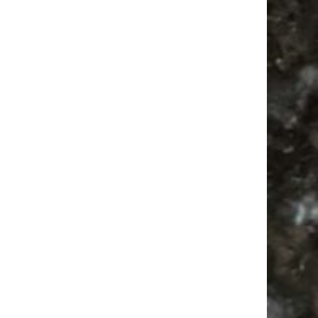
Hosenscheißer Flohmarkt Leipzig |
09.08.2026
Feiern
Babysachen
Bülowviertel
Ancient Trance
Agra Leipzig
Feste
Alle Flohmärkte
Agra
Antik
Firespace
Babyflohmarkt
Festival
Flohmarkt
Antikmarkt
Bülowstraße