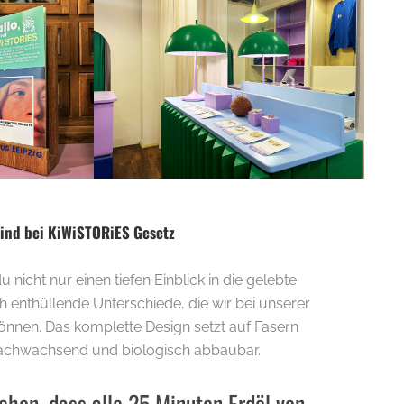
sind bei KiWiSTORiES Gesetz
 nicht nur einen tiefen Einblick in die gelebte
 enthüllende Unterschiede, die wir bei unserer
nnen. Das komplette Design setzt auf Fasern
nachwachsend und biologisch abbaubar.
hon, dass alle 25 Minuten Erdöl von