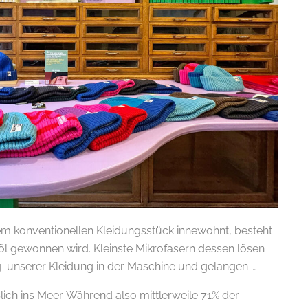
em konventionellen Kleidungsstück innewohnt, besteht
öl gewonnen wird. Kleinste Mikrofasern dessen lösen
 unserer Kleidung in der Maschine und gelangen …
lich ins Meer. Während also mittlerweile 71% der