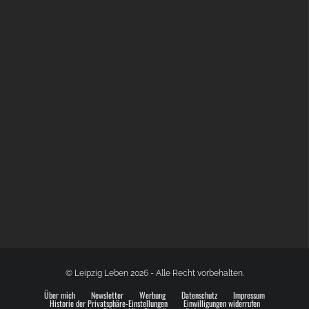
GLOBAL SPACE ODYSSEY LEIPZIG
© Leipzig Leben 2026 - Alle Recht vorbehalten.
Über mich
Newsletter
Werbung
Datenschutz
Impressum
Historie der Privatsphäre-Einstellungen
Einwilligungen widerrufen