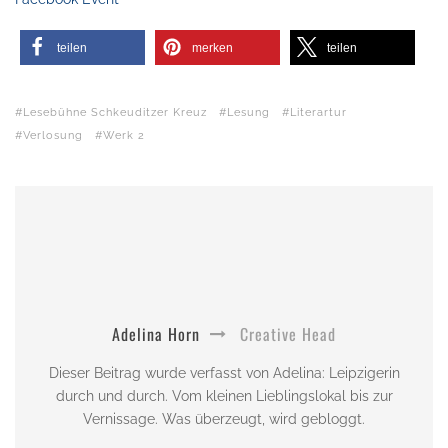
teilen
merken
teilen
Lesebühne Schkeuditzer Kreuz
Lesung
Literartur
Verlosung
Werk 2
Adelina Horn
Creative Head
Dieser Beitrag wurde verfasst von Adelina: Leipzigerin
durch und durch. Vom kleinen Lieblingslokal bis zur
Vernissage. Was überzeugt, wird gebloggt.