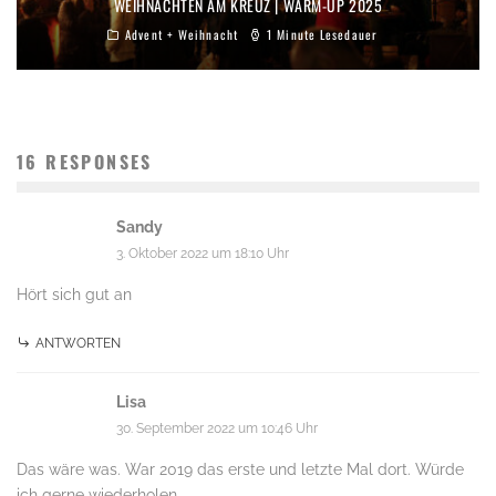
WEIHNACHTEN AM KREUZ | WARM-UP 2025
Advent + Weihnacht
1 Minute Lesedauer
16 RESPONSES
Sandy
3. Oktober 2022 um 18:10 Uhr
Hört sich gut an
ANTWORTEN
Lisa
30. September 2022 um 10:46 Uhr
Das wäre was. War 2019 das erste und letzte Mal dort. Würde
ich gerne wiederholen.