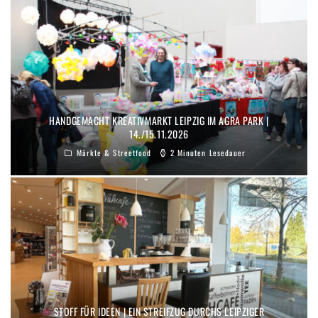
HANDGEMACHT KREATIVMARKT LEIPZIG IM AGRA PARK |
14./15.11.2026
Märkte & Streetfood
2 Minuten Lesedauer
STOFF FÜR IDEEN | EIN STREIFZUG DURCHS LEIPZIGER