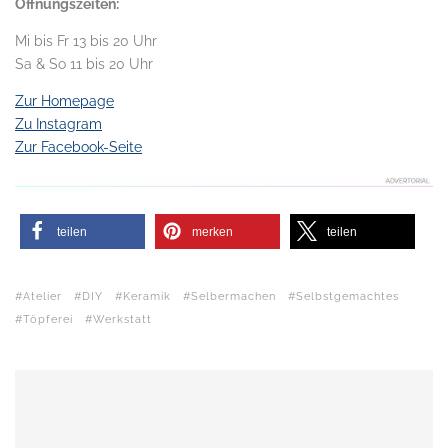
Öffnungszeiten:
Mi bis Fr 13 bis 20 Uhr
Sa & So 11 bis 20 Uhr
Zur Homepage
Zu Instagram
Zur Facebook-Seite
teilen
merken
teilen
Atelier
DIY
Keramik
Selbermachen
Selbstgemachtes
Töpferei
Werkstatt