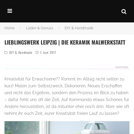
Home
Läden & Genuss
DIY & Handmade
LIEBLINGSWERK LEIPZIG | DIE KERAMIK MALWERKSTATT
DIY & Handmade
1. Juni 2017
Kreativität für Erwachsene?? Kommt im Alltag nicht selten zu
kurz! Malen zum Selbstzweck, Dekorieren, Neues Erschaffen
und nicht das Ergebnis, sondern den Prozess im Blick zu haben
– dafür fehlt uns oft die Zeit. Auf Kommando etwas Schönes für
Andere herzustellen, ist da mitunter eher noch drin. Aber wie oft
nehmt ihr euch Zeit, eurer Kreativität freien Lauf zu lassen?