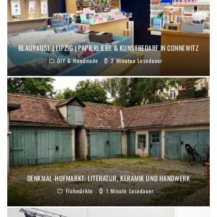
BLAUPAUSE LEIPZIG | PAPIERLIEBE & KUNSTBEDARF IN CONNEWITZ
DIY & Handmade
2 Minuten Lesedauer
DENKMAL-HOFMARKT: LITERATUR, KERAMIK UND HANDWERK
Flohmärkte
1 Minute Lesedauer