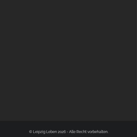
GLOBAL SPACE ODYSSEY LEIPZIG
© Leipzig Leben 2026 - Alle Recht vorbehalten.