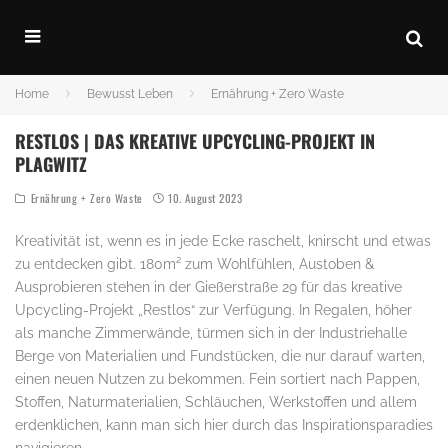
Home
Bewusst Leben
Ernährung + Zero Waste
RESTLOS | DAS KREATIVE UPCYCLING-PROJEKT IN
PLAGWITZ
Ernährung + Zero Waste
10. August 2023
Kreativität ist, wenn es in jede Ecke raschelt, knirscht und etwas
zu entdecken gibt. 180m² zum Wohlfühlen, Austoben &
Ausprobieren stehen in der Gießerstraße 29 für das kreative
Upcycling-Projekt „Restlos“ zur Verfügung. In Regalen, höher
als manche Zimmerwände, türmen sich in der Industriehalle
Berge von Materialien und Fundstücken, die nur darauf warten,
einen neuen Nutzen zu bekommen. Fein sortiert nach Pappen,
Stoffen, Naturmaterialien, Schläuchen, Werkstoffen und allem
erdenklichen, kann man sich hier durch das Inspirationsparadies