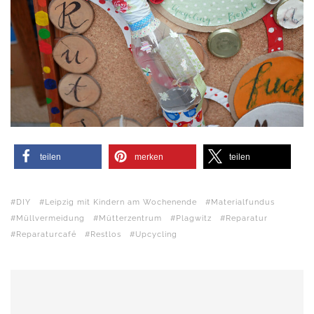
teilen
merken
teilen
DIY
Leipzig mit Kindern am Wochenende
Materialfundus
Müllvermeidung
Mütterzentrum
Plagwitz
Reparatur
Reparaturcafé
Restlos
Upcycling