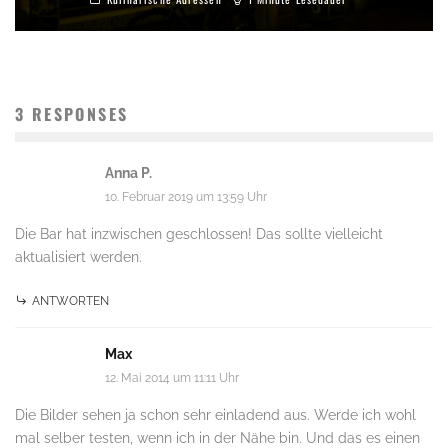
3 RESPONSES
Anna P.
10. Februar 2019 um 13:59 Uhr
Die Bar hat inzwischen geschlossen! Das sollte vielleicht
aktualisiert werden.
ANTWORTEN
Max
12. Mai 2014 um 11:11 Uhr
Die Bilder sehen ja schon sehr einladend aus. Werde ich wohl
mal selber testen, wenn ich in der Nähe bin. Und das es einen