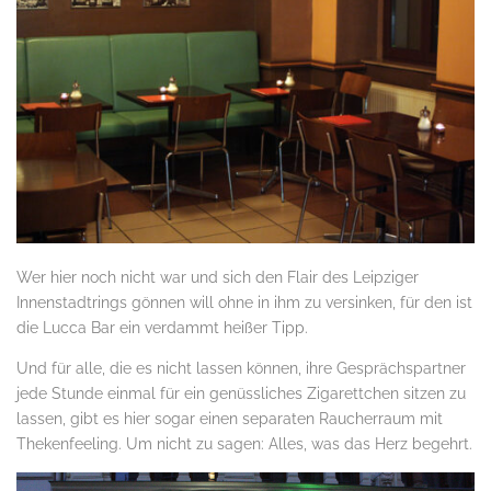
Wer hier noch nicht war und sich den Flair des Leipziger
Innenstadtrings gönnen will ohne in ihm zu versinken, für den ist
die Lucca Bar ein verdammt heißer Tipp.
..
Und für alle, die es nicht lassen können, ihre Gesprächspartner
jede Stunde einmal für ein genüssliches Zigarettchen sitzen zu
lassen, gibt es hier sogar einen separaten Raucherraum mit
Thekenfeeling. Um nicht zu sagen: Alles, was das Herz begehrt.