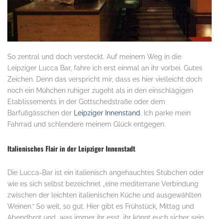
So zentral und doch versteckt. Auf meinem Weg in die
Leipziger Lucca Bar, fahre ich erst einmal an ihr vorbei. Gutes
Zeichen. Denn das verspricht mir, dass es hier vielleicht doch
noch ein Mühchen ruhiger zugeht als in den einschlägigen
Etablissements in der Gottschedstraße oder dem
Barfußgässchen der
Leipziger Innenstand
. Ich parke mein
Fahrrad und schlendere meinem Glück entgegen.
Italienisches Flair in der Leipziger Innenstadt
Die Lucca-Bar ist ein italienisch angehauchtes Stübchen oder
wie es sich selbst bezeichnet „eine mediterrane Verbindung
zwischen der leichten italienischen Küche und ausgewählten
Weinen.“ So weit, so gut. Hier gibt es Frühstück, Mittag und
Abendbrot und was immer ihr esst, ihr könnt euch sicher sein,