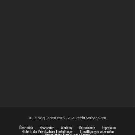
BÜLOWSTRASSENMUSIKFESTIVAL | 22.08.2026
© Leipzig Leben 2026 - Alle Recht vorbehalten.
Über mich
Newsletter
Werbung
Datenschutz
Impressum
Historie der Privatsphäre-Einstellungen
Einwilligungen widerrufen
Privatsphäre-Einstellungen ändern