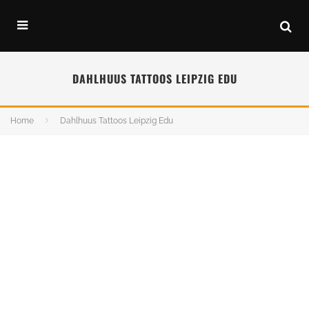
DAHLHUUS TATTOOS LEIPZIG EDU
Home
Dahlhuus Tattoos Leipzig Edu