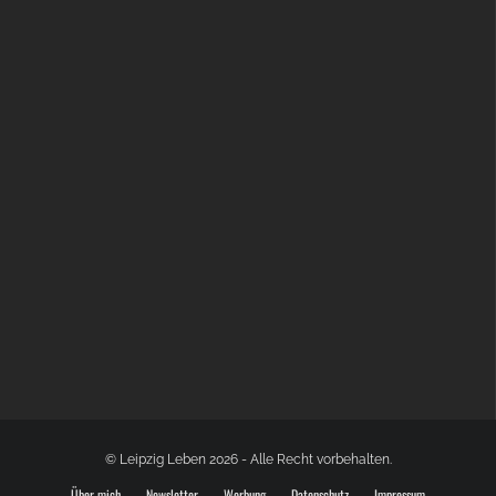
BÜLOWSTRASSENMUSIKFESTIVAL | 22.08.2026
© Leipzig Leben 2026 - Alle Recht vorbehalten.
Über mich
Newsletter
Werbung
Datenschutz
Impressum