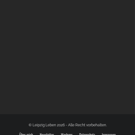
BÜLOWSTRASSENMUSIKFESTIVAL | 22.08.2026
© Leipzig Leben 2026 - Alle Recht vorbehalten.
Über mich
Newsletter
Werbung
Datenschutz
Impressum