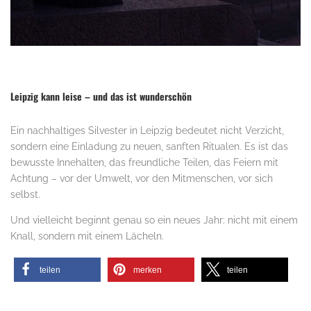
Leipzig kann leise – und das ist wunderschön
Ein nachhaltiges Silvester in Leipzig bedeutet nicht Verzicht,
sondern eine Einladung zu neuen, sanften Ritualen. Es ist das
bewusste Innehalten, das freundliche Teilen, das Feiern mit
Achtung – vor der Umwelt, vor den Mitmenschen, vor sich
selbst.
Und vielleicht beginnt genau so ein neues Jahr: nicht mit einem
Knall, sondern mit einem Lächeln.
teilen
merken
teilen