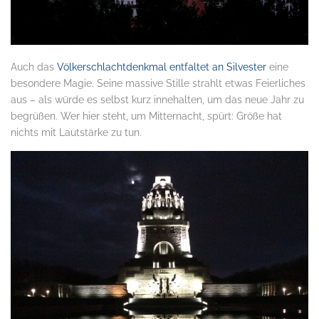
Auch das
Völkerschlachtdenkmal entfaltet an Silvester
eine
besondere Magie. Seine massive Stille strahlt etwas Feierliches
aus – als würde es selbst kurz innehalten, um das neue Jahr zu
begrüßen. Wer hier steht, um Mitternacht, spürt: Größe hat
nichts mit Lautstärke zu tun.