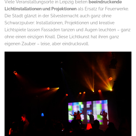
Viele Veranstaltungsorte in Leipzig bieten
beeindruckende
Lichtinstallationen und Projektionen
als Ersatz für Feuerwerke.
Die Stadt glänzt in der Silvesternacht auch ganz ohne
Schwarzpulver: Installationen, Projektionen und kreative
Lichtspiele lassen Fassaden tanzen und Augen leuchten – ganz
ohne einen einzigen Knall. Diese Lichtkunst hat ihren ganz
eigenen Zauber – leise, aber eindrucksvoll.