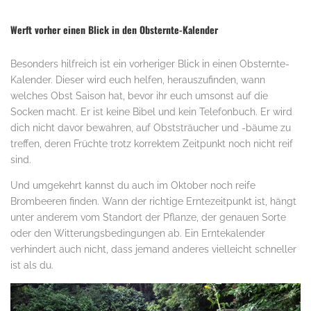
Werft vorher einen Blick in den Obsternte-Kalender
Besonders hilfreich ist ein vorheriger Blick in einen Obsternte-
Kalender. Dieser wird euch helfen, herauszufinden, wann
welches Obst Saison hat, bevor ihr euch umsonst auf die
Socken macht. Er ist keine Bibel und kein Telefonbuch. Er wird
dich nicht davor bewahren, auf Obststräucher und -bäume zu
treffen, deren Früchte trotz korrektem Zeitpunkt noch nicht reif
sind.
Und umgekehrt kannst du auch im Oktober noch reife
Brombeeren finden. Wann der richtige Erntezeitpunkt ist, hängt
unter anderem vom Standort der Pflanze, der genauen Sorte
oder den Witterungsbedingungen ab. Ein Erntekalender
verhindert auch nicht, dass jemand anderes vielleicht schneller
ist als du.