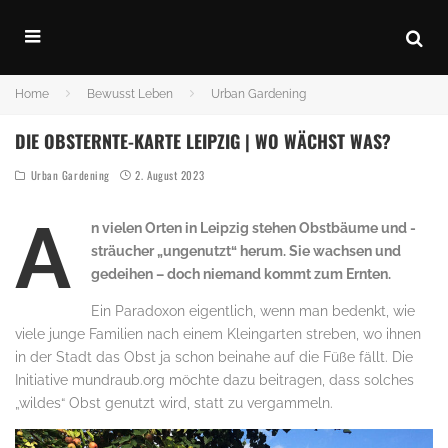
Home
Bewusst Leben
Urban Gardening
DIE OBSTERNTE-KARTE LEIPZIG | WO WÄCHST WAS?
Urban Gardening
2. August 2023
A
n vielen Orten in Leipzig stehen Obstbäume und -
sträucher „ungenutzt“ herum. Sie wachsen und
gedeihen – doch niemand kommt zum Ernten.
Ein Paradoxon eigentlich, wenn man bedenkt, wie
viele junge Familien nach einem Kleingarten streben, wo ihnen
in der Stadt das Obst ja schon beinahe auf die Füße fällt. Die
Initiative mundraub.org möchte dazu beitragen, dass solches
„wildes“ Obst genutzt wird, statt zu vergammeln.