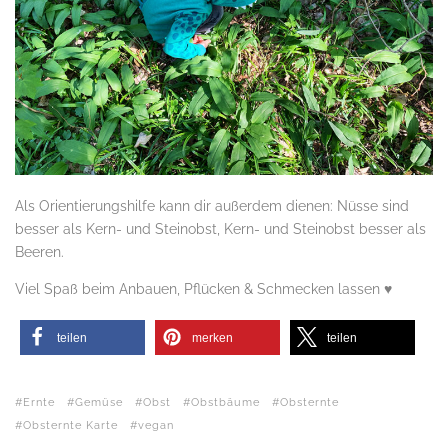
Als Orientierungshilfe kann dir außerdem dienen: Nüsse sind
besser als Kern- und Steinobst, Kern- und Steinobst besser als
Beeren.
Viel Spaß beim Anbauen, Pflücken & Schmecken lassen ♥
teilen
merken
teilen
Ernte
Gemüse
Obst
Obstbäume
Obsternte
Obsternte Karte
vegan