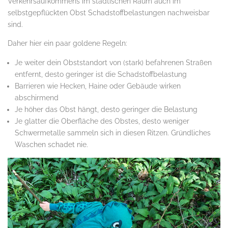
Verkehrsaufkommens im städtischen Raum auch im
selbstgepflückten Obst Schadstoffbelastungen nachweisbar
sind.
Daher hier ein paar goldene Regeln:
Je weiter dein Obststandort von (stark) befahrenen Straßen
entfernt, desto geringer ist die Schadstoffbelastung
Barrieren wie Hecken, Haine oder Gebäude wirken
abschirmend
Je höher das Obst hängt, desto geringer die Belastung
Je glatter die Oberfläche des Obstes, desto weniger
Schwermetalle sammeln sich in diesen Ritzen. Gründliches
Waschen schadet nie.