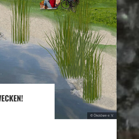
WECKEN!
© Ökolöwe e. V.