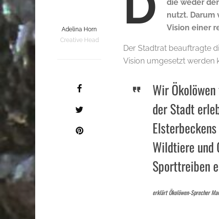
D
die weder den
nutzt. Darum 
Vision einer 
Adelina Horn
Creative Head
Der Stadtrat beauftragte d
Vision umgesetzt werden ka
Wir Ökolöwen f
der Stadt erle
Elsterbeckens
Wildtiere und 
Sporttreiben e
erklärt Ökolöwen-Sprecher Mar