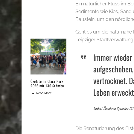
Ein natürlicher Fluss im B
Sedimente wie Kies, Sand 
Baustein, um den nördlich
Geht es um die naturnahe 
Leipziger Stadtverwaltung
Immer wieder
aufgeschoben,
vertrocknet. 
Ökofete im Clara-Park
2026 mit 130 Ständen
Leben erweckt
Read More
fordert Ökolöwen-Sprecher Ott
Die Renaturierung des Els