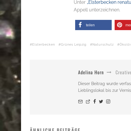
Unter
„
Elsterbecken renatu
Appell unterzeichnen.
teilen
me
Elsterbecken
Grünes Leipzig
Naturschutz
Ökolö
Adelina Horn
Creativ
Dieser Beitrag wurde verfas
Lieblingslokal bis zur Vern
ÄHNLICHE BEITRÄGE