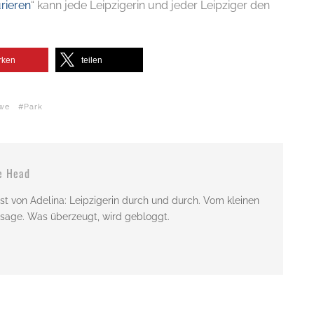
rieren
“ kann jede Leipzigerin und jeder Leipziger den
rken
teilen
we
Park
e Head
st von Adelina: Leipzigerin durch und durch. Vom kleinen
issage. Was überzeugt, wird gebloggt.
E-