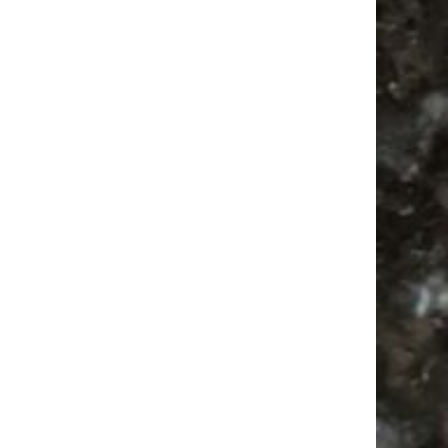
Antikmarkt
Alle Flohmärkte
Camper
Camping
Agra
Bülowviertel
Festival
Babysachen
Antik
Babyflohmarkt
Bülowstraße
Feiern
Feste
Ancient Trance
Agra Leipzig
Mail
Subscribing I accept the privacy rules of this site