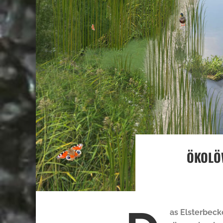
ÖKOLÖW
as Elsterbeck