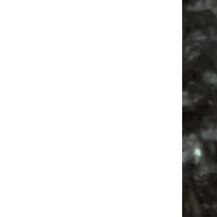
Alle Flohmarkt Leipzig August Termine 2026
Vanlife ab Leipzig | 5 Kurztrips für die Seele
Ancient Trance Festival in Taucha |
06.-09.08.2026
Alle Flohmarkt & Trödelmarkt Termine
Leipzig 2026