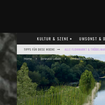
KULTUR & SZENE
UMSONST & D
TIPPS FÜR DIESE WOCHE
ALLE FLOHMARKT & TRÖDELMAR
LADYFASHION FLOHMARKT LEIPZ
Home
Bewusst Leben
Umweltschutz Projekte
HOSENSCHEISSER FLOHMARKT LE
BÜLOWSTRASSENMUSIKFESTIVAL
KINDERFLOHMÄRKTE IN LEIPZIG
ALLE FLOHMARKT LEIPZIG AUG