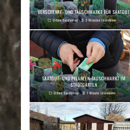
VERSCHENKE- UND TAUSCHMARKT FÜR SAATGUT
Urban Gardening
3 Minuten Lesedauer
SAATGUT- UND PFLANZEN-TAUSCHMARKT IM
STADTGARTEN
Urban Gardening
1 Minute Lesedauer