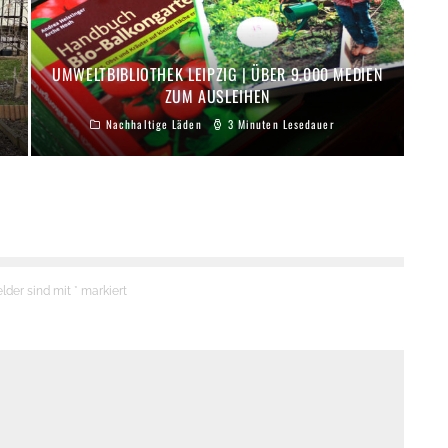
UMWELTBIBLIOTHEK LEIPZIG | ÜBER 9.000 MEDIEN
ZUM AUSLEIHEN
Nachhaltige Läden
3 Minuten Lesedauer
elder sind mit
*
markiert