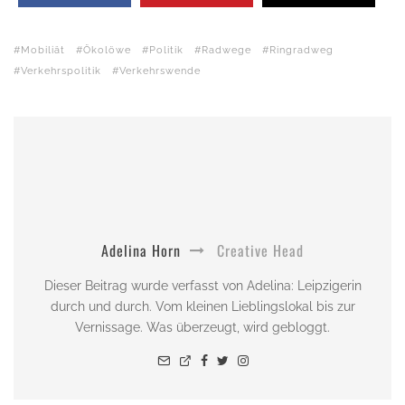
Mobiliät
Ökolöwe
Politik
Radwege
Ringradweg
Verkehrspolitik
Verkehrswende
Adelina Horn
Creative Head
Dieser Beitrag wurde verfasst von Adelina: Leipzigerin
durch und durch. Vom kleinen Lieblingslokal bis zur
Vernissage. Was überzeugt, wird gebloggt.