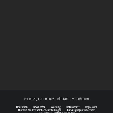
GLOBAL SPACE ODYSSEY LEIPZIG
© Leipzig Leben 2026 - Alle Recht vorbehalten.
Über mich
Newsletter
Werbung
Datenschutz
Impressum
Historie der Privatsphäre-Einstellungen
Einwilligungen widerrufen
Privatsphäre-Einstellungen ändern