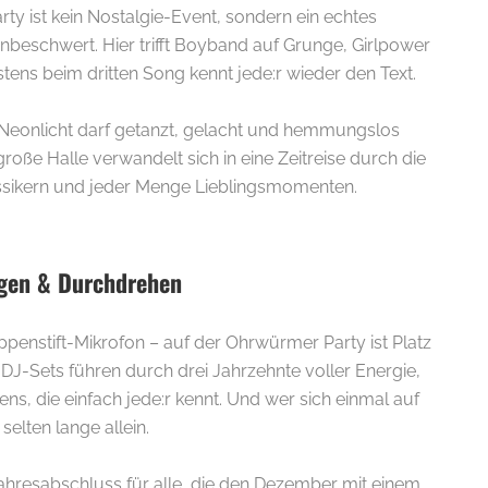
ty ist kein Nostalgie-Event, sondern ein echtes
unbeschwert. Hier trifft Boyband auf Grunge, Girlpower
ens beim dritten Song kennt jede:r wieder den Text.
Neonlicht darf getanzt, gelacht und hemmungslos
oße Halle verwandelt sich in eine Zeitreise durch die
assikern und jeder Menge Lieblingsmomenten.
ngen & Durchdrehen
ippenstift-Mikrofon – auf der Ohrwürmer Party ist Platz
 DJ-Sets führen durch drei Jahrzehnte voller Energie,
s, die einfach jede:r kennt. Und wer sich einmal auf
selten lange allein.
 Jahresabschluss für alle, die den Dezember mit einem