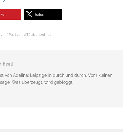
rken
teilen
ty
Partys
Täubchenthal
e Head
st von Adelina: Leipzigerin durch und durch. Vom kleinen
issage. Was überzeugt, wird gebloggt.