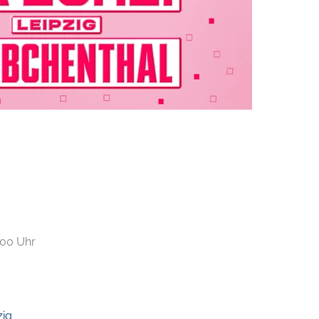
E-
2:00 Uhr
zig