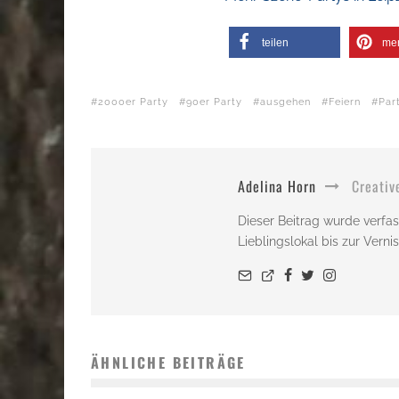
teilen
me
2000er Party
90er Party
ausgehen
Feiern
Par
Adelina Horn
Creativ
Dieser Beitrag wurde verfas
Lieblingslokal bis zur Vern
ÄHNLICHE BEITRÄGE