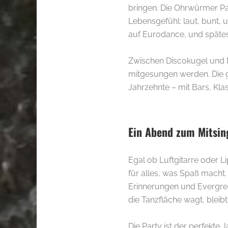
bringen. Die Ohrwürmer Par
Lebensgefühl: laut, bunt, 
auf Eurodance, und spätest
Zwischen Discokugel und 
mitgesungen werden. Die gr
Jahrzehnte – mit Bars, Kl
Ein Abend zum Mitsi
Egal ob Luftgitarre oder L
für alles, was Spaß macht.
Erinnerungen und Evergreen
die Tanzfläche wagt, bleibt 
Die Party ist der perfekte