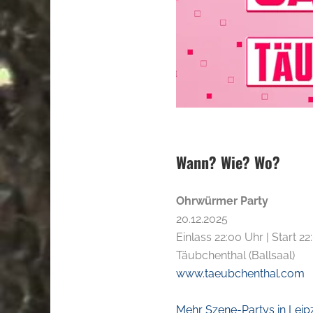
Wann? Wie? Wo?
Ohrwürmer Party
20.12.2025
Einlass 22:00 Uhr | Start 2
Täubchenthal (Ballsaal)
www.taeubchenthal.com
Mehr Szene-Partys in Leip