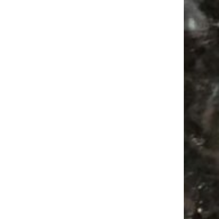
Mail
Subscribing I accept the privacy rules of this site