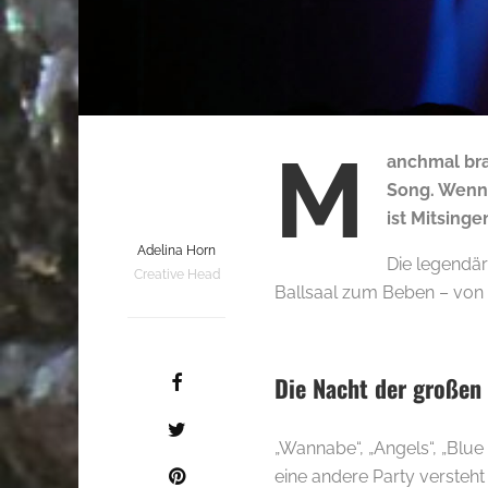
M
anchmal bra
Song. Wenn 
ist Mitsinge
Adelina Horn
Die legendär
Creative Head
Ballsaal zum Beben – von 
Die Nacht der großen 
„Wannabe“, „Angels“, „Blue
eine andere Party versteh