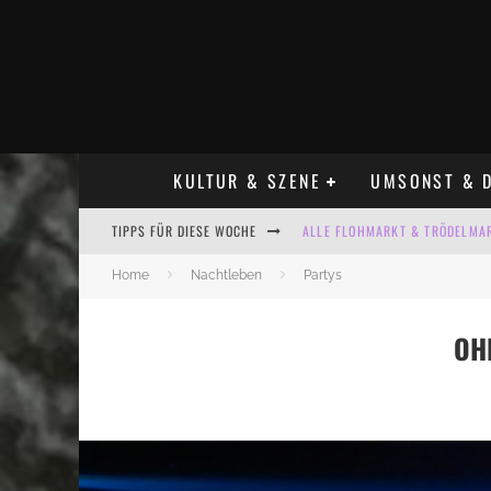
KULTUR & SZENE
UMSONST & D
TIPPS FÜR DIESE WOCHE
ALLE FLOHMARKT & TRÖDELMAR
LADYFASHION FLOHMARKT LEIPZ
Home
Nachtleben
Partys
HOSENSCHEISSER FLOHMARKT LE
OH
BÜLOWSTRASSENMUSIKFESTIVAL
KINDERFLOHMÄRKTE IN LEIPZIG
ALLE FLOHMARKT LEIPZIG AUG