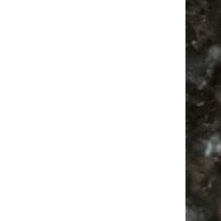
Alle Flohmarkt & Trödelmarkt Termine
Leipzig 2026
Antik
Ancient Trance
Bülowviertel
Antikmarkt
Camper
Agra Leipzig
Festival
Camping
Babyflohmarkt
Alle Flohmärkte
Bülowstraße
Agra
Feste
Feiern
Babysachen