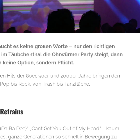
ucht es keine großen Worte – nur den richtigen
im Täubchenthal die Ohrwürmer Party steigt, dann
n keine Option, sondern Pflicht.
en Hits der 80er, 90er und 2000er Jahre bringen den
Pop bis Rock, von Trash bis Tanzfläche.
Refrains
 (Da Ba Dee)“, „Can’t Get You Out of My Head“ – kaum
t es, ganze Generationen so schnell in Bewegung zu