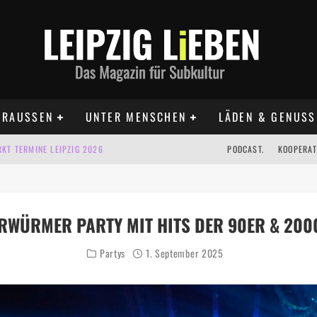
RAUSSEN
UNTER MENSCHEN
LÄDEN & GENUSS
KT TERMINE LEIPZIG 2026
PODCAST.
KOOPERAT
IG AUF DER AGRA | 09.08.2026
IPZIG | 09.08.2026
RWÜRMER PARTY MIT HITS DER 90ER & 200
 | 22.08.2026
Partys
1. September 2025
 | ALLE TERMINE 2026
UST TERMINE 2026