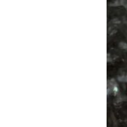
Alle Flohmarkt Leipzig August Termine 2026
Vanlife ab Leipzig | 5 Kurztrips für die Seele
Ancient Trance Festival in Taucha |
06.-09.08.2026