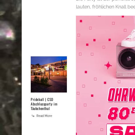
lauten, fröhlichen Knall b
Prideball | CSD
Abschlussparty im
Täubchenthal
Read More