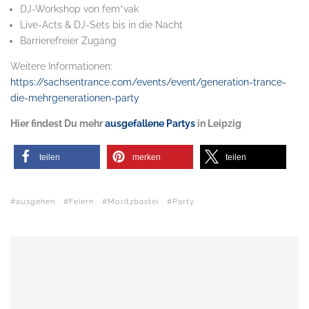
DJ-Workshop von fem*vak
Live-Acts & DJ-Sets bis in die Nacht
Barrierefreier Zugang
Weitere Informationen:
https://sachsentrance.com/events/event/generation-trance-
die-mehrgenerationen-party
Hier findest Du mehr
ausgefallene Partys
in Leipzig
teilen
merken
teilen
ausgehen
Feiern
Moritzbastei
Party