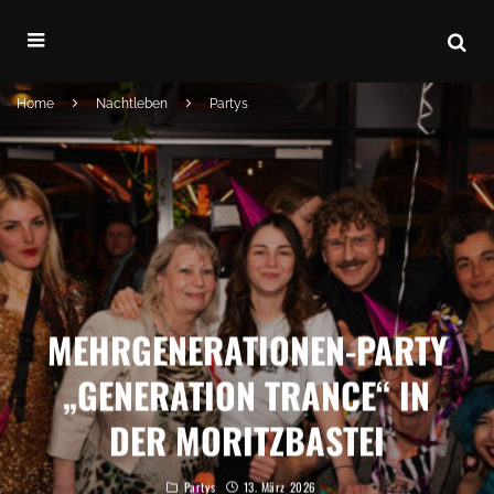
Home
Nachtleben
Partys
MEHRGENERATIONEN-PARTY
„GENERATION TRANCE“ IN
DER MORITZBASTEI
Partys
13. März 2026