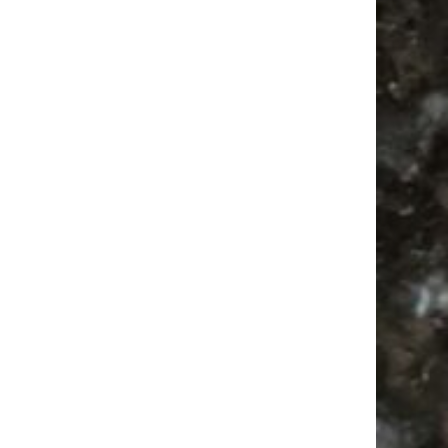
Feiern
Flohmarkt Termine
Camping
Flohmarkt
Agra Leipzig
Antikmarkt
Feste
Camper
Alle Flohmärkte
Agra
Ancient Trance
Festival
Antik
Firespace
Flohmarkt Termine 2026
Mail
Subscribing I accept the privacy rules of this site