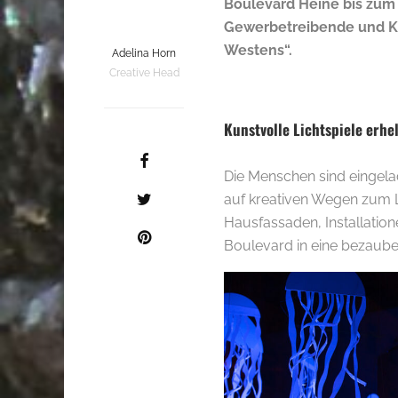
Boulevard Heine bis zum
Gewerbetreibende und Kü
Westens“.
Adelina Horn
Creative Head
Kunstvolle Lichtspiele erhe
Die Menschen sind eingelad
auf kreativen Wegen zum L
Hausfassaden, Installati
Boulevard in eine bezaube