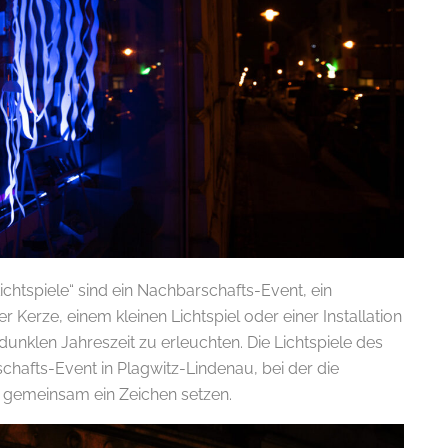
ichtspiele“ sind ein Nachbarschafts-Event, ein
r Kerze, einem kleinen Lichtspiel oder einer Installation
 dunklen Jahreszeit zu erleuchten. Die Lichtspiele des
hafts-Event in Plagwitz-Lindenau, bei der die
 gemeinsam ein Zeichen setzen.