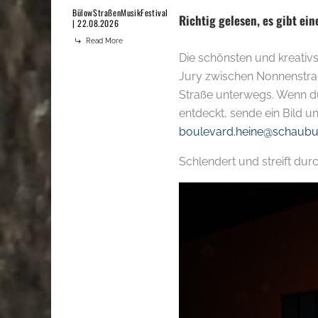
BülowStraßenMusikFestival
Richtig gelesen, es gibt ei
| 22.08.2026
Read More
Die schönsten und kreativs
Jury zwischen Nonnenstra
Straße unterwegs. Wenn du 
entdeckt, sende ein Bild 
boulevard.heine@schaub
Schlendert und streift dur