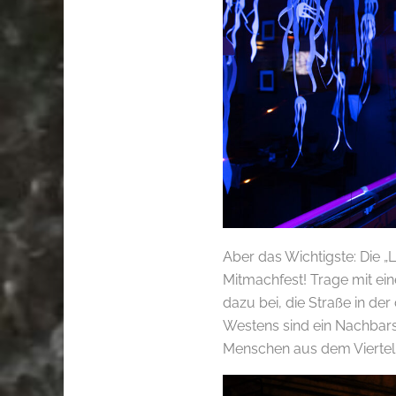
Aber das Wichtigste: Die „L
Mitmachfest! Trage mit eine
dazu bei, die Straße in der
Westens sind ein Nachbarsc
Menschen aus dem Viertel