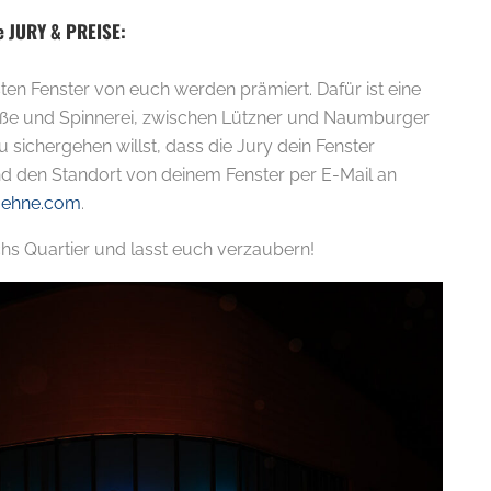
ne JURY & PREISE:
ten Fenster von euch werden prämiert. Dafür ist eine
ße und Spinnerei, zwischen Lützner und Naumburger
sichergehen willst, dass die Jury dein Fenster
und den Standort von deinem Fenster per E-Mail an
uehne.com
.
chs Quartier und lasst euch verzaubern!