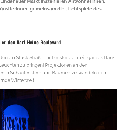
 Lindenauer Markt inszenieren Anwohnerinnen,
nstlerinnen gemeinsam die „Lichtspiele des
llen den Karl-Heine-Boulevard
en ein Stück Straße, ihr Fenster oder ein ganzes Haus
euchten zu bringen! Projektionen an den
onen in Schaufenstern und Bäumen verwandeln den
rnde Winterwelt.