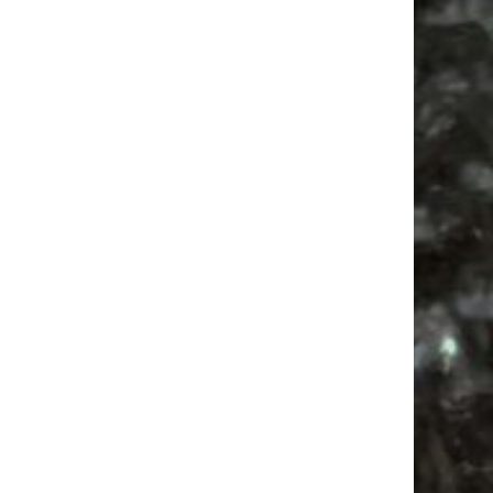
Alle Flohmarkt Leipzig August Termine 2026
Vanlife ab Leipzig | 5 Kurztrips für die Seele
Ancient Trance Festival in Taucha |
06.-09.08.2026
Alle Flohmarkt & Trödelmarkt Termine
Leipzig 2026