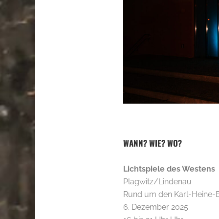
WANN? WIE? WO?
Lichtspiele des Westens
Plagwitz/Lindenau
Rund um den Karl-Heine-
6. Dezember 2025