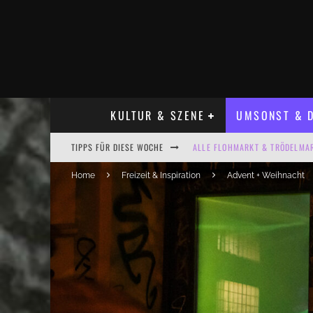
KULTUR & SZENE
UMSONST & D
TIPPS FÜR DIESE WOCHE
ALLE FLOHMARKT & TRÖDELMAR
LADYFASHION FLOHMARKT LEIPZ
Home
Freizeit & Inspiration
Advent + Weihnacht
HOSENSCHEISSER FLOHMARKT LE
BÜLOWSTRASSENMUSIKFESTIVAL
KINDERFLOHMÄRKTE IN LEIPZIG
ALLE FLOHMARKT LEIPZIG AUG