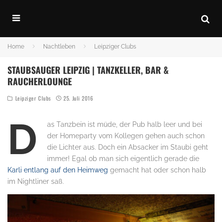
Home
Nachtleben
Leipziger Clubs
STAUBSAUGER LEIPZIG | TANZKELLER, BAR &
RAUCHERLOUNGE
Leipziger Clubs
25. Juli 2016
D
as Tanzbein ist müde, der Pub halb leer und bei
der Homeparty vom Kollegen gehen auch schon
die Lichter aus. Doch ein Absacker im Staubi geht
immer! Egal ob man sich eigentlich gerade die
Karli entlang auf den Heimweg
gemacht hat oder schon halb
im Nightliner saß.