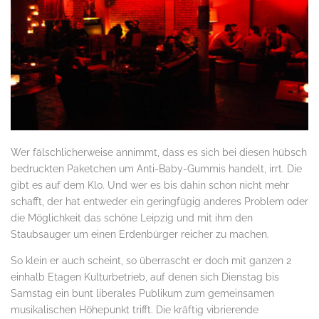
Wer fälschlicherweise annimmt, dass es sich bei diesen hübsch
bedruckten Paketchen um Anti-Baby-Gummis handelt, irrt. Die
gibt es auf dem Klo. Und wer es bis dahin schon nicht mehr
schafft, der hat entweder ein geringfügig anderes Problem oder
die Möglichkeit das schöne Leipzig und mit ihm den
Staubsauger um einen Erdenbürger reicher zu machen.
So klein er auch scheint, so überrascht er doch mit ganzen 2
einhalb Etagen Kulturbetrieb, auf denen sich Dienstag bis
Samstag ein bunt liberales Publikum zum gemeinsamen
musikalischen Höhepunkt trifft. Die kräftig vibrierende