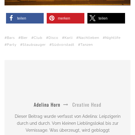
teilen
merken
teilen
Bars
Bier
Club
Disco
Karli
Nachtleben
Nightlife
Party
Staubsauger
Südvorstadt
Tanzen
Adelina Horn
Creative Head
Dieser Beitrag wurde verfasst von Adelina: Leipzigerin
durch und durch. Vom kleinen Lieblingslokal bis zur
Vernissage. Was überzeugt, wird gebloggt