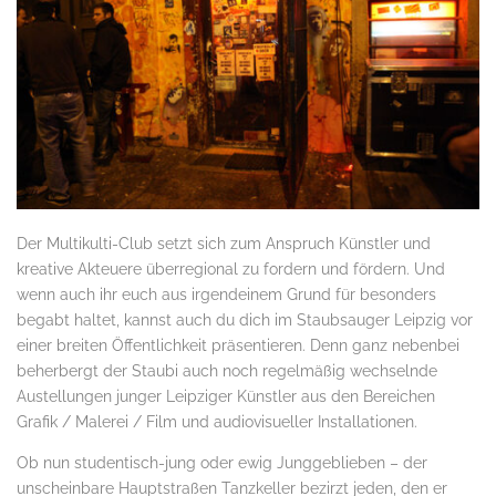
Der Multikulti-Club setzt sich zum Anspruch Künstler und
kreative Akteuere überregional zu fordern und fördern. Und
wenn auch ihr euch aus irgendeinem Grund für besonders
begabt haltet, kannst auch du dich im Staubsauger Leipzig vor
einer breiten Öffentlichkeit präsentieren. Denn ganz nebenbei
beherbergt der Staubi auch noch regelmäßig wechselnde
Austellungen junger Leipziger Künstler aus den Bereichen
Grafik / Malerei / Film und audiovisueller Installationen.
Ob nun studentisch-jung oder ewig Junggeblieben – der
unscheinbare Hauptstraßen Tanzkeller bezirzt jeden, den er