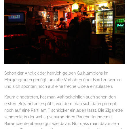
Schon der Anblick der herrlich gelben Glühlampions im
Morgengrauen genügt, um alle Vorhaben über Bord zu werfen
und sich spontan noch auf eine freche Gisela einzulassen.
Kaum eingetreten, hat man wahrscheinlich auch schon den
ersten Bekannten erspäht, von dem man sich dann prompt
noch auf eine Parti am Tischkicker einladen lässt. Die Zigarette
schmeckt in der wohlig schummrigen Raucherlounge mit
Barambiente ebenso gut wie davor. Nur dass man davor sein