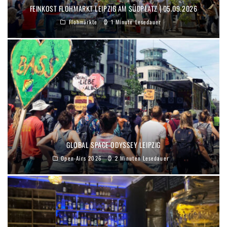
FEINKOST FLOHMARKT LEIPZIG AM SÜDPLATZ | 05.09.2026
Flohmärkte
1 Minute Lesedauer
GLOBAL SPACE ODYSSEY LEIPZIG
Open-Airs 2026
2 Minuten Lesedauer