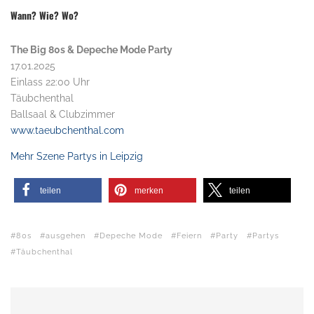
Wann? Wie? Wo?
The Big 80s & Depeche Mode Party
17.01.2025
Einlass 22:00 Uhr
Täubchenthal
Ballsaal & Clubzimmer
www.taeubchenthal.com
Mehr Szene Partys in Leipzig
teilen
merken
teilen
80s
ausgehen
Depeche Mode
Feiern
Party
Partys
Täubchenthal