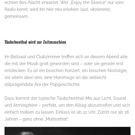
echten 80s-Nacht erwartet. Wer „Enjoy the Silence“ nur vom
Radio kennt, wird ihn hier neu erleben: laut, vibrierend,
gemeinsam.
Täubchenthal wird zur Zeitmaschine
Im Ballsaal und Clubzimmer treffen sich an diesem Abend alle,
die mit der Musik groß geworden sind – oder sie gerade erst
entdecken. Es ist ein bisschen Konzert, ein bisschen Nostalgie,
vor allem aber eins: eine Hommage an die vielleicht
stilprägendste Ära der Popgeschichte.
Dazu kommt der typische Täubchenthal-Mix aus Licht, Sound
und Atmosphäre – perfekt, um den Alltag abzustreifen und sich
einfach treiben zu lassen. Einlass ist ab 22 Uhr, Zutritt nur ab 18
Jahren – ganz ohne „Muttizettel“.