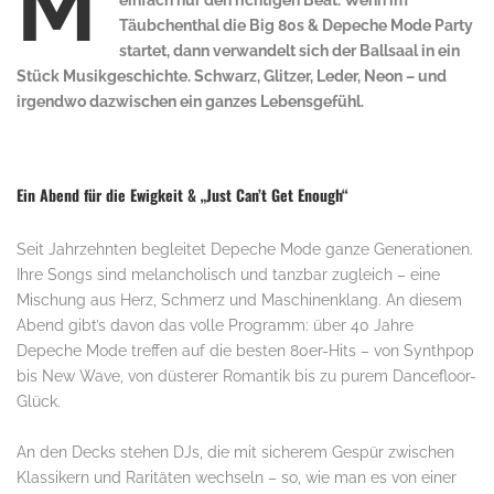
M
einfach nur den richtigen Beat. Wenn im
Täubchenthal die Big 80s & Depeche Mode Party
startet, dann verwandelt sich der Ballsaal in ein
Stück Musikgeschichte. Schwarz, Glitzer, Leder, Neon – und
irgendwo dazwischen ein ganzes Lebensgefühl.
Ein Abend für die Ewigkeit & „Just Can’t Get Enough“
Seit Jahrzehnten begleitet Depeche Mode ganze Generationen.
Ihre Songs sind melancholisch und tanzbar zugleich – eine
Mischung aus Herz, Schmerz und Maschinenklang. An diesem
Abend gibt’s davon das volle Programm: über 40 Jahre
Depeche Mode treffen auf die besten 80er-Hits – von Synthpop
bis New Wave, von düsterer Romantik bis zu purem Dancefloor-
Glück.
An den Decks stehen DJs, die mit sicherem Gespür zwischen
Klassikern und Raritäten wechseln – so, wie man es von einer