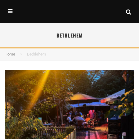
BETHLEHEM
Home
Bethlehem