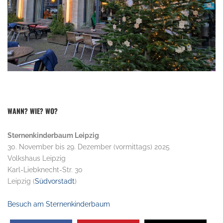
WANN? WIE? WO?
Sternenkinderbaum Leipzig
30. November bis 29. Dezember (vormittags) 2025
Volkshaus Leipzig
Karl-Liebknecht-Str. 30
Leipzig (
Südvorstadt
)
Besuch am Sternenkinderbaum