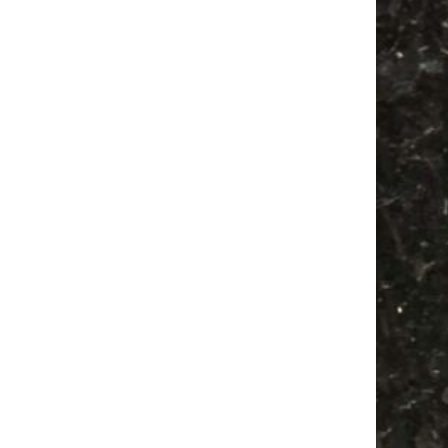
Antik
Ancient Trance
Camper
Festival
Agra Leipzig
Babysachen
Feste
Agra
Babyflohmarkt
Camping
Feiern
Alle Flohmärkte
Bülowstraße
Antikmarkt
Bülowviertel
Mail
Subscribing I accept the privacy rules of this site