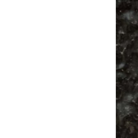
Vanlife ab Leipzig | 5 Kurztrips für die Seele
Ancient Trance Festival in Taucha |
06.-09.08.2026
Alle Flohmarkt & Trödelmarkt Termine
Leipzig 2026
Ladyfashion Flohmarkt Leipzig auf der AGRA
| 09.08.2026