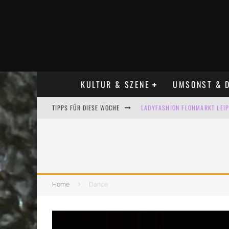
KULTUR & SZENE
UMSONST & D
TIPPS FÜR DIESE WOCHE
LADYFASHION FLOHMARKT LEIPZ
HOSENSCHEISSER FLOHMARKT LE
BÜLOWSTRASSENMUSIKFESTIVAL
ALLE FLOHMARKT LEIPZIG AUG
Home
Dance
KINDERFLOHMÄRKTE IN LEIPZIG
ALLE FLOHMARKT & TRÖDELMAR