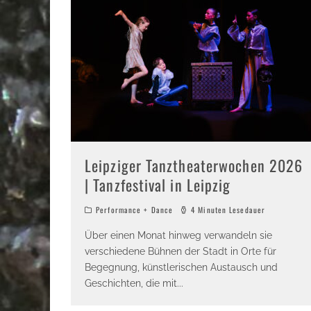
Leipziger Tanztheaterwochen 2026
| Tanzfestival in Leipzig
Performance + Dance
4 Minuten Lesedauer
Über einen Monat hinweg verwandeln sie
verschiedene Bühnen der Stadt in Orte für
Begegnung, künstlerischen Austausch und
Geschichten, die mit
...