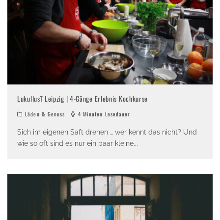
LukullusT Leipzig | 4-Gänge Erlebnis Kochkurse
Läden & Genuss
4 Minuten Lesedauer
Sich im eigenen Saft drehen … wer kennt das nicht? Und
wie so oft sind es nur ein paar kleine
...