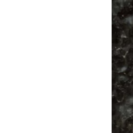
Ancient Trance Festival in Taucha |
06.-09.08.2026
Alle Flohmarkt & Trödelmarkt Termine
Leipzig 2026
Ladyfashion Flohmarkt Leipzig auf der AGRA
| 09.08.2026
Hosenscheißer Flohmarkt Leipzig |
09.08.2026