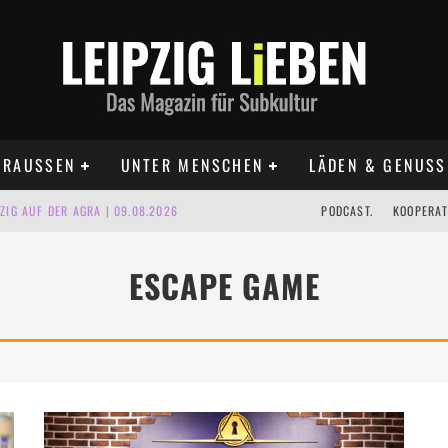
RAUSSEN
UNTER MENSCHEN
LÄDEN & GENUSS
IG AUF DER AGRA | 09.08.2026
PODCAST.
KOOPERAT
IPZIG | 09.08.2026
ESCAPE GAME
 | 22.08.2026
UST TERMINE 2026
 | ALLE TERMINE 2026
KT TERMINE LEIPZIG 2026