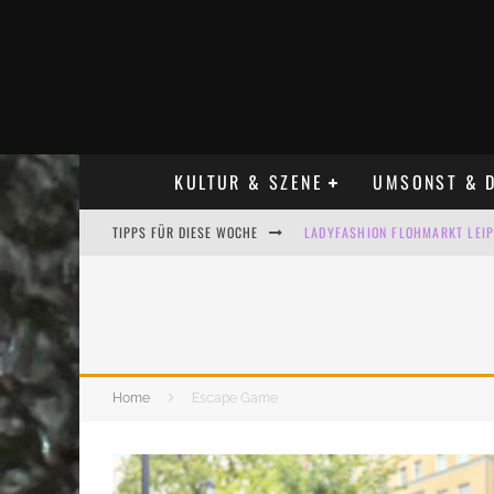
KULTUR & SZENE
UMSONST & D
TIPPS FÜR DIESE WOCHE
LADYFASHION FLOHMARKT LEIPZ
HOSENSCHEISSER FLOHMARKT LE
BÜLOWSTRASSENMUSIKFESTIVAL
ALLE FLOHMARKT LEIPZIG AUG
Home
Escape Game
KINDERFLOHMÄRKTE IN LEIPZIG
ALLE FLOHMARKT & TRÖDELMAR