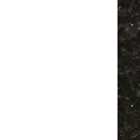
Festival
Bülowviertel
Agra Leipzig
Firespace
Feste
Alle Flohmärkte
Babysachen
Flohmarkt
Babyflohmarkt
Feiern
Antik
Antikmarkt
Agra
Bülowstraße
Ancient Trance
Mail
Subscribing I accept the privacy rules of this site