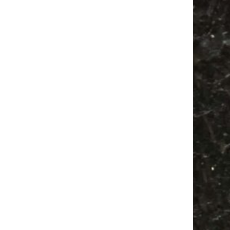
Festival
Agra
Bülowviertel
Camping
Camper
Babyflohmarkt
Antik
Feiern
Alle Flohmärkte
Antikmarkt
Feste
Agra Leipzig
Bülowstraße
Babysachen
Ancient Trance
Mail
Subscribing I accept the privacy rules of this site