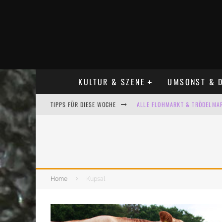
KULTUR & SZENE
UMSONST & D
TIPPS FÜR DIESE WOCHE
ALLE FLOHMARKT & TRÖDELMAR
LADYFASHION FLOHMARKT LEIPZ
HOSENSCHEISSER FLOHMARKT LE
BÜLOWSTRASSENMUSIKFESTIVAL
Home
Kupsal
KINDERFLOHMÄRKTE IN LEIPZIG
ALLE FLOHMARKT LEIPZIG AUG