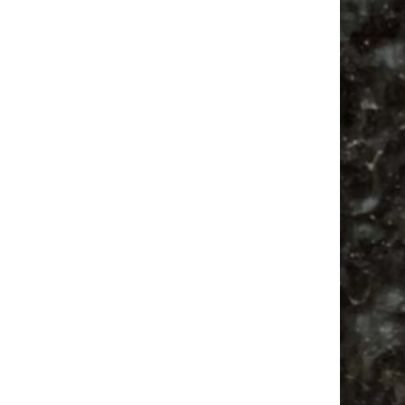
Alle Flohmarkt Leipzig August Termine 2026
Vanlife ab Leipzig | 5 Kurztrips für die Seele
Ancient Trance Festival in Taucha |
06.-09.08.2026
Alle Flohmarkt & Trödelmarkt Termine
Leipzig 2026