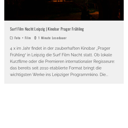
Surf Film Nacht Leipzig | Kinobar Prager Frühling
Foto + Film
1 Minute Lesedauer
4 x im Jahr findet in der zauberhaften Kinobar „Prager
Frühling“ in Leipzig die Surf Film Nacht statt. Ob lokale
Kurzfilme oder die Premieren internationaler Regisseure:
das bereits seit 2010 etablierte Format bringt die
wichtigsten Werke ins Leipziger Programmkino. Die
...