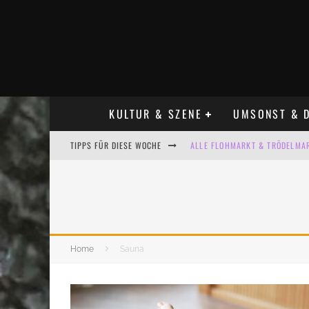
KULTUR & SZENE
UMSONST & D
TIPPS FÜR DIESE WOCHE
ALLE FLOHMARKT & TRÖDELMAR
LADYFASHION FLOHMARKT LEIPZ
HOSENSCHEISSER FLOHMARKT LE
BÜLOWSTRASSENMUSIKFESTIVAL
Home
Sauna
KINDERFLOHMÄRKTE IN LEIPZIG
ALLE FLOHMARKT LEIPZIG AUG