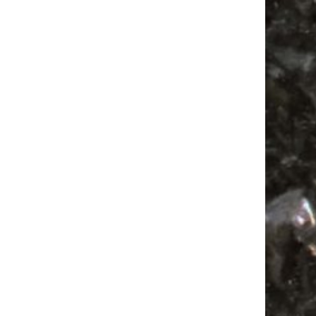
Feste
Feiern
Babyflohmarkt
Agra
Antik
Alle Flohmärkte
Babysachen
Festival
Camping
Camper
Firespace
Agra Leipzig
Ancient Trance
Flohmarkt
Antikmarkt
Mail
Subscribing I accept the privacy rules of this site