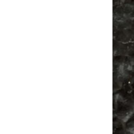
Alle Flohmarkt Leipzig August Termine 2026
Vanlife ab Leipzig | 5 Kurztrips für die Seele
Ancient Trance Festival in Taucha |
06.-09.08.2026
Alle Flohmarkt & Trödelmarkt Termine
Leipzig 2026