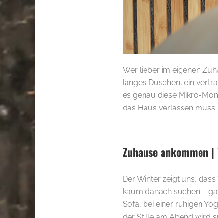
Wer lieber im eigenen Zuha
langes Duschen, ein vertra
es genau diese Mikro-Mom
das Haus verlassen muss.
Zuhause ankommen | 
Der Winter zeigt uns, das
kaum danach suchen – gan
Sofa, bei einer ruhigen 
der Stille am Abend wird s