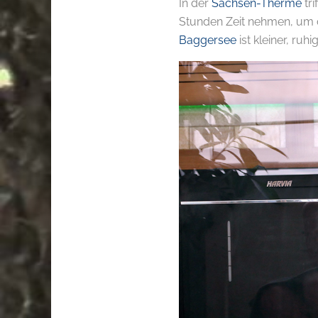
In der
Sachsen-Therme
tri
Stunden Zeit nehmen, um d
Baggersee
ist kleiner, ruhi