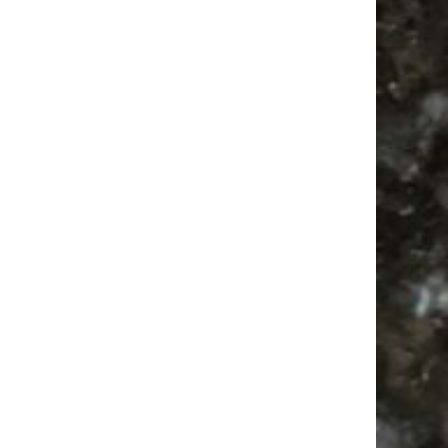
Ladyfashion Flohmarkt Leipzig auf der AGRA
| 09.08.2026
Antik
Alle Flohmärkte
Bülowstraße
Babysachen
Camping
Babyflohmarkt
Festival
Agra
Bülowviertel
Antikmarkt
Agra Leipzig
Feste
Ancient Trance
Camper
Feiern