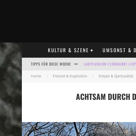
KULTUR & SZENE
UMSONST & D
TIPPS FÜR DIESE WOCHE
LADYFASHION FLOHMARKT LEIPZ
HOSENSCHEISSER FLOHMARKT LE
Home
Freizeit & Inspiration
Körper & Spiritualität
BÜLOWSTRASSENMUSIKFESTIVAL
ACHTSAM DURCH DE
ALLE FLOHMARKT LEIPZIG AUG
KINDERFLOHMÄRKTE IN LEIPZIG
ALLE FLOHMARKT & TRÖDELMAR