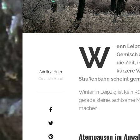
W
enn Leipz
Gemisch a
die Zeit,
kürzere W
Adelina Horn
Straßenbahn scheint gemä
Creative Head
Winter in Leipzig ist kein 
gerade kleine, achtsame M
machen.
Atempausen im Auwald