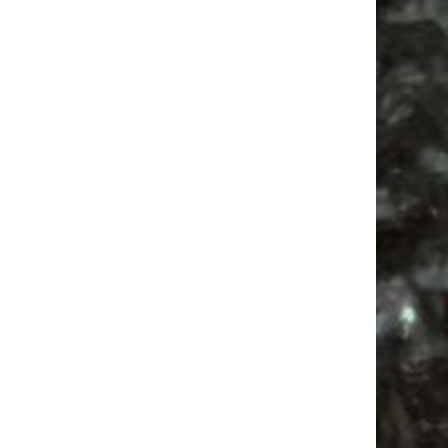
Vanlife ab Leipzig | 5 Kurztrips für die Seele
Ancient Trance Festival in Taucha |
06.-09.08.2026
Alle Flohmarkt & Trödelmarkt Termine
Leipzig 2026