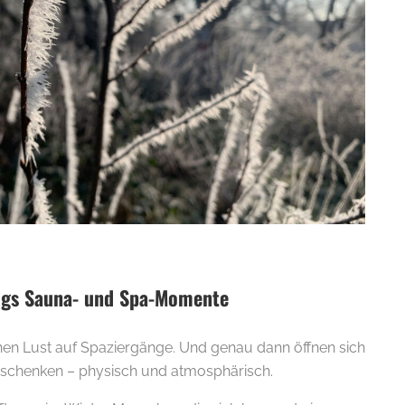
igs Sauna- und Spa-Momente
hen Lust auf Spaziergänge. Und genau dann öffnen sich
e schenken – physisch und atmosphärisch.