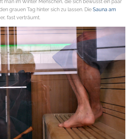
fft man im Winter Menschen, die sich bewusst ein paar
en grauen Tag hinter sich zu lassen. Die
Sauna am
E-
ger, fast verträumt.