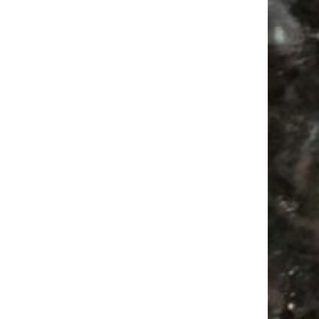
Mail
Subscribing I accept the privacy rules of this site