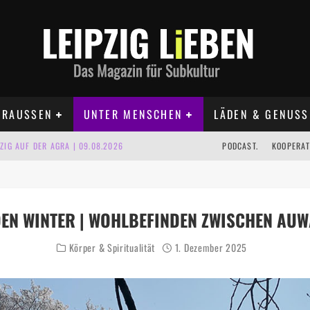
RAUSSEN
UNTER MENSCHEN
LÄDEN & GENUSS
IG AUF DER AGRA | 09.08.2026
PODCAST.
KOOPERAT
IPZIG | 09.08.2026
 | 22.08.2026
N WINTER | WOHLBEFINDEN ZWISCHEN AUW
UST TERMINE 2026
Körper & Spiritualität
1. Dezember 2025
 | ALLE TERMINE 2026
KT TERMINE LEIPZIG 2026