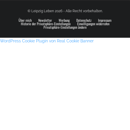
© Leipzig Leben 2026 - Alle Recht vorbehalten.
Über mich
Newsletter
Werbung
Datenschutz
Impressum
Historie der Privatsphäre-Einstellungen
Einwilligungen widerrufen
Privatsphäre-Einstellungen ändern
WordPress Cookie Plugin von Real Cookie Banner