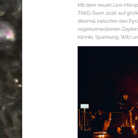
Mit dem neuen Live-Hörspi
TKKG-Team 2026 auf große 
diesmal zwischen den Pyr
sagenumwobenen Zepters, 
könnte. Spannung, Witz und