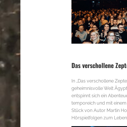
Das verschollene Zept
In „Das verschollene Zepter
geheimnisvolle Welt Ägypt
entspinnt sich ein Abenteu
temporeich und mit einem 
Stück von Autor Martin Hofs
Hörspielfolgen zum Leben 