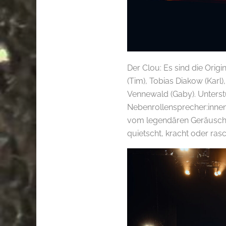
Der Clou: Es sind die Orig
(Tim), Tobias Diakow (Kar
Vennewald (Gaby). Unterst
Nebenrollensprecher:innen
vom legendären Geräusche
quietscht, kracht oder rasc