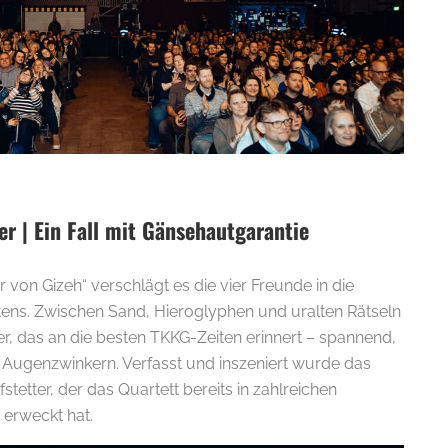
er | Ein Fall mit Gänsehautgarantie
 von Gizeh“ verschlägt es die vier Freunde in die
ens. Zwischen Sand, Hieroglyphen und uralten Rätseln
er, das an die besten TKKG-Zeiten erinnert – spannend,
Augenzwinkern. Verfasst und inszeniert wurde das
tetter, der das Quartett bereits in zahlreichen
erweckt hat.