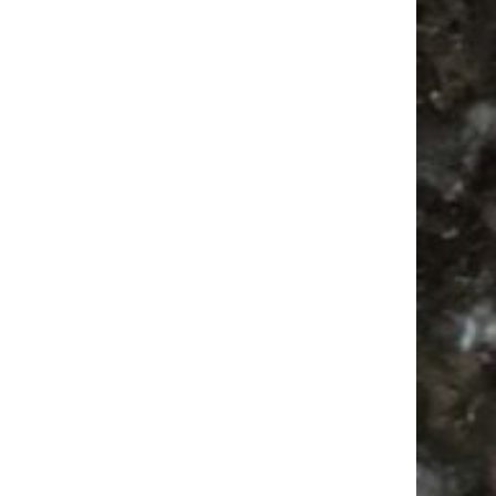
Ladyfashion Flohmarkt Leipzig auf der AGRA
| 09.08.2026
Festival
Bülowstraße
Camping
Antik
Antikmarkt
Alle Flohmärkte
Bülowviertel
Agra Leipzig
Babysachen
Feiern
Ancient Trance
Agra
Feste
Babyflohmarkt
Camper
Mail