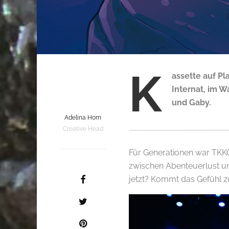
K
assette auf Pl
Internat, im W
und Gaby.
Adelina Horn
Creative Head
Für Generationen war TKKG
zwischen Abenteuerlust 
jetzt? Kommt das Gefühl zur