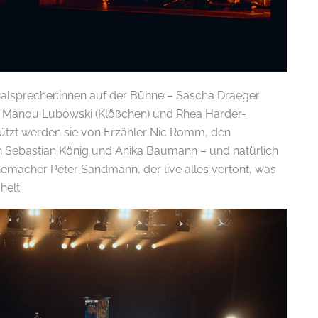
inalsprecher:innen auf der Bühne – Sascha Draeger
l), Manou Lubowski (Klößchen) und Rhea Harder-
ützt werden sie von Erzähler Nic Romm, den
 Sebastian König und Anika Baumann – und natürlich
macher Peter Sandmann, der live alles vertont, was
helt.