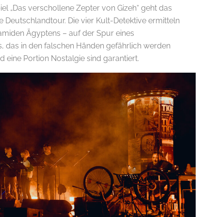
el „Das verschollene Zepter von Gizeh“ geht das
Deutschlandtour. Die vier Kult-Detektive ermitteln
amiden Ägyptens – auf der Spur eines
das in den falschen Händen gefährlich werden
 eine Portion Nostalgie sind garantiert.
E-