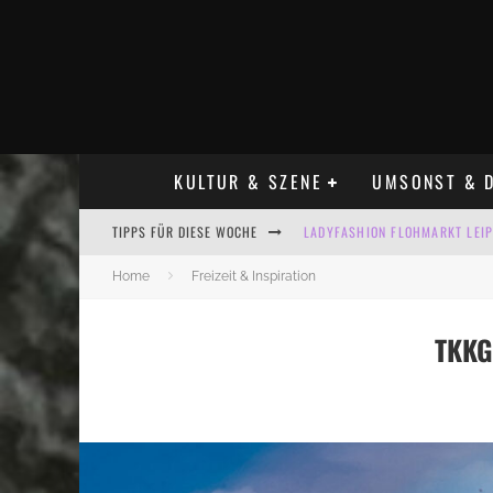
KULTUR & SZENE
UMSONST & D
TIPPS FÜR DIESE WOCHE
LADYFASHION FLOHMARKT LEIPZ
HOSENSCHEISSER FLOHMARKT LE
Home
Freizeit & Inspiration
BÜLOWSTRASSENMUSIKFESTIVAL
TKKG
ALLE FLOHMARKT LEIPZIG AUG
KINDERFLOHMÄRKTE IN LEIPZIG
ALLE FLOHMARKT & TRÖDELMAR