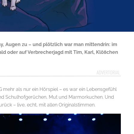
ay, Augen zu – und plötzlich war man mittendrin: im
ald oder auf Verbrecherjagd mit Tim, Karl, Klößchen
 mehr als nur ein Hörspiel – es war ein Lebensgefühl
und Schulhofgerüchen, Mut und Marmorkuchen. Und
ück – live, echt, mit allen Originalstimmen.