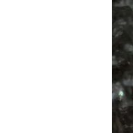
Vanlife ab Leipzig | 5 Kurztrips für die Seele
Ancient Trance Festival in Taucha |
06.-09.08.2026
Alle Flohmarkt & Trödelmarkt Termine
Leipzig 2026