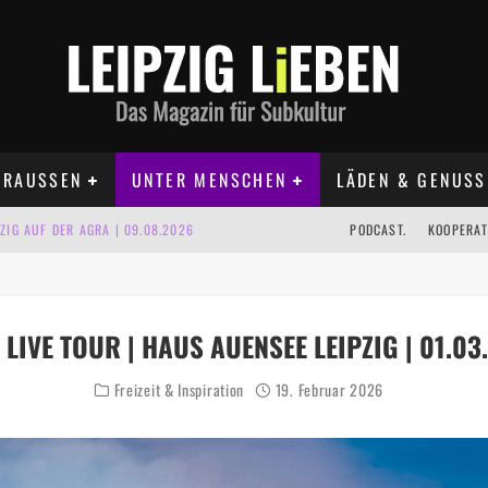
RAUSSEN
UNTER MENSCHEN
LÄDEN & GENUSS
IG AUF DER AGRA | 09.08.2026
PODCAST.
KOOPERAT
IPZIG | 09.08.2026
 | 22.08.2026
 LIVE TOUR | HAUS AUENSEE LEIPZIG | 01.03
UST TERMINE 2026
Freizeit & Inspiration
19. Februar 2026
 | ALLE TERMINE 2026
KT TERMINE LEIPZIG 2026