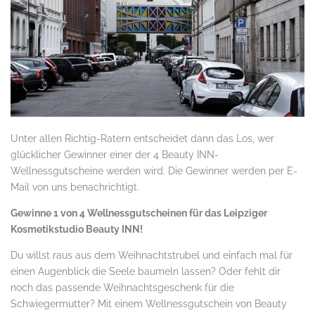
Unter allen Richtig-Ratern entscheidet dann das Los, wer
glücklicher Gewinner einer der 4 Beauty INN-
Wellnessgutscheine werden wird. Die Gewinner werden per E-
Mail von uns benachrichtigt.
Gewinne 1 von 4 Wellnessgutscheinen für das Leipziger
Kosmetikstudio Beauty INN!
Du willst raus aus dem Weihnachtstrubel und einfach mal für
einen Augenblick die Seele baumeln lassen? Oder fehlt dir
noch das passende Weihnachtsgeschenk für die
Schwiegermutter? Mit einem Wellnessgutschein von Beauty