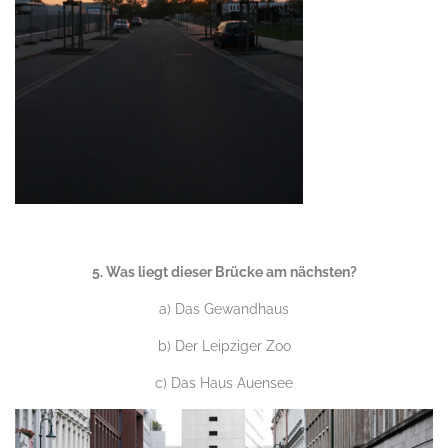
.
5. Was liegt dieser Brücke am nächsten?
a) Das Gewandhaus
b) Der Leipziger Zoo
c) Das Haus Auensee