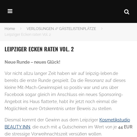
Home
VERLOSUNGEN // GÄSTELISTENPLÄTZE
Leipziger Ecken raten Vol. 2
LEIPZIGER ECKEN RATEN VOL. 2
Neue Runde – neues Glück!
Vor nicht allzu langer Zeit haben wir auf leipzig-leben.de
bereits die erste Runde gespielt. Da die Resonanz auf dieses
kleine Mit-Mach-Gewinnspiel so positiv war und uns über
Facebook sogar gleich im Anschluss ein neues Sponsoring-
Angebot ins Haus flatterte, habt ihr jetzt noch einmal die
Möglichkeit eure Ortskenntnis unter Beweis zu stellen.
Diesmal kommt der Gewinn aus dem Leipziger
Kosmetikstudio
BEAUTY INN
, die euch mit 4 Gutscheinen im Wert von je
44 EUR
die stressige Vorweihnachtszeit versüßen wollen.