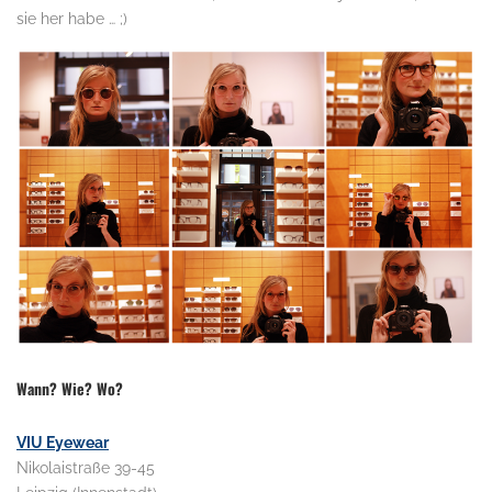
sie her habe … ;)
.
Wann? Wie? Wo?
VIU Eyewear
Nikolaistraße 39-45