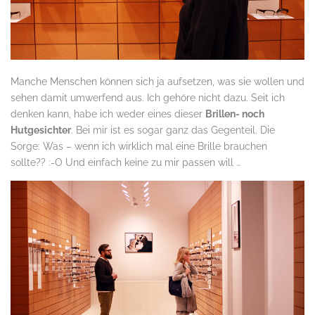
Manche Menschen können sich ja aufsetzen, was sie wollen und
sehen damit umwerfend aus. Ich gehöre nicht dazu. Seit ich
denken kann, habe ich weder eines dieser
Brillen- noch
Hutgesichter
. Bei mir ist es sogar ganz das Gegenteil. Die
Sorge: Was – wenn ich wirklich mal eine Brille brauchen
sollte?? :-O Und einfach keine zu mir passen will …