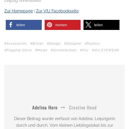
Leipzig (Innenstadt)
Zur Homepage
|
Zur VIU Facebookseite
teilen
merken
teilen
Accessoires
Brillen
Design
Designer
Fashion
Flagship Store
Mode
Sonnenbrillen
VIU
VIU EYEWEAR
Adelina Horn
Creative Head
Dieser Beitrag wurde verfasst von Adelina: Leipzigerin
durch und durch. Vom kleinen Lieblingslokal bis zur