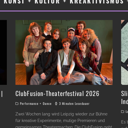
+ KUNST + KULTUR + KREAKTIVISMUS 
 |
ClubFusion-Theaterfestival 2026
Sl
In
Performance + Dance
3 Minuten Lesedauer
L
Zwei Wochen lang wird Leipzig wieder zur Bühne
für kreative Experimente, mutige Premieren und
Es 
gemeinsames Theatermachen: Die ClubFusion geht