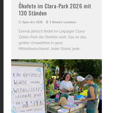
Ökofete im Clara-Park 2026 mit
130 Ständen
Open-Airs 2026
2 Minuten Lesedauer
Einmal jährlich findet im Leipziger Clara-
Zetkin-Park die Ökofete statt. Das ist das
größte Umweltfest in ganz
Mitteldeutschland. Jeder Stand, jede
...
E-