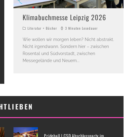
Klimabuchmesse Leipzig 2026
Literatur + Bücher
3 Minuten Lesedauer
Wie wollen wir morgen leben? Nicht abstrakt.
Nicht irgendwann. Sondern hier – zwischen
Rosental und Südvorstadt, zwischen
Messegelände und Neuem
...
HTLIEBEN
Prideball | CSD Abschlussparty im