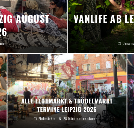
ZIG AUGUST
VANLIFE AB LE
26
auer
Umsons
ALLE FLOHMARKT & TRÖDELMARKT
TERMINE LEIPZIG 2026
Flohmärkte
28 Minuten Lesedauer