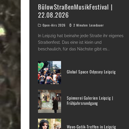
BülowStraßenMusikFestival |
22.08.2026
Open-Airs 2026
2 Minuten Lesedauer
In Leipzig hat beinahe jede Straße ihr eigenes
Straßenfest. Das eine ist klein und
beschaulich, für das Nächste gibt es
...
Global Space Odyssey Leipzig
Spinnerei Galerien Leipzig |
Frühjahrsrundgang
Wave-Gotik-Treffen in Leipzig