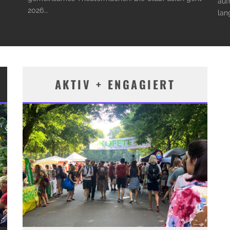
auf
2026
...
lan
AKTIV + ENGAGIERT