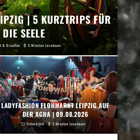
IPZIG | 5 KURZTRIPS FÜR
DIE SEELE
t & Draußen
5 Minuten Lesedauer
LADYFASHION FLOHMARKT LEIPZIG AUF
DER AGRA | 09.08.2026
Flohmärkte
3 Minuten Lesedauer