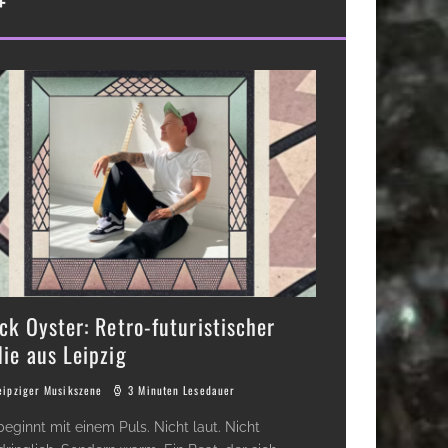
+
ick Oyster: Retro-futuristischer
die aus Leipzig
eipziger Musikszene
3 Minuten Lesedauer
beginnt mit einem Puls. Nicht laut. Nicht