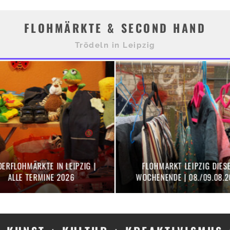
FLOHMÄRKTE & SECOND HAND
Trödeln in Leipzig
MEUSDORFER
T IM
GEBRAUCHTWARENMARKT |
HOSE
026
16.08.2026