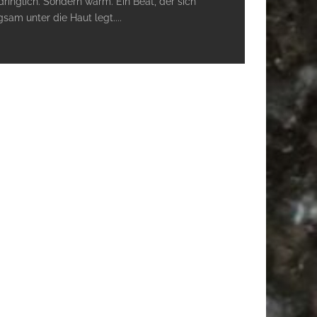
dringlich. Sondern warm. Ein Beat, der sich
gsam unter die Haut legt.
...