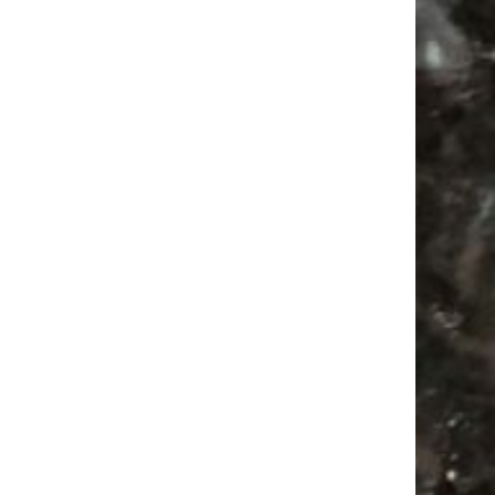
Mail
Subscribing I accept the privacy rules of this site