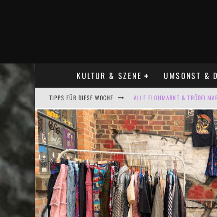
KULTUR & SZENE
UMSONST & D
TIPPS FÜR DIESE WOCHE
LADYFASHION FLOHMARKT LEIPZ
HOSENSCHEISSER FLOHMARKT LE
BÜLOWSTRASSENMUSIKFESTIVAL
KINDERFLOHMÄRKTE IN LEIPZIG
ALLE FLOHMARKT LEIPZIG AUG
ALLE FLOHMARKT & TRÖDELMAR