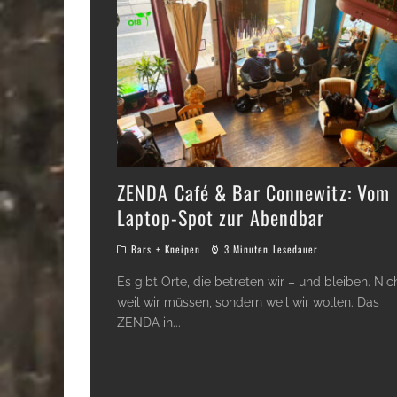
ZENDA Café & Bar Connewitz: Vom
Laptop-Spot zur Abendbar
Bars + Kneipen
3 Minuten Lesedauer
Es gibt Orte, die betreten wir – und bleiben. Nich
weil wir müssen, sondern weil wir wollen. Das
ZENDA in
...