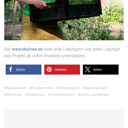
Auf
www.ökolöwe.de
kann jede Leipzigerin und jeder Leipziger
das Projekt ab sofort finanziell unterstützen.
teilen
merken
teilen
Baumbeete
Fördermittel
Klimaschutz
Nachhaltikeit
Ökolöwe
Stadtgrün
Umweltschutz
urban gardening