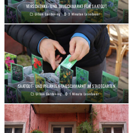
VERSCHENKE- UND TAUSCHMARKT FÜR SAATGUT
Urban Gardening
3 Minuten Lesedauer
SAATGUT- UND PFLANZEN-TAUSCHMARKT IM STADTGARTEN
Urban Gardening
1 Minute Lesedauer