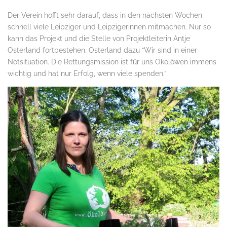
Der Verein hofft sehr darauf, dass in den nächsten Wochen
schnell viele Leipziger und Leipzigerinnen mitmachen. Nur so
kann das Projekt und die Stelle von Projektleiterin Antje
Osterland fortbestehen. Osterland dazu “Wir sind in einer
Notsituation. Die Rettungsmission ist für uns Ökolöwen immens
wichtig und hat nur Erfolg, wenn viele spenden.”