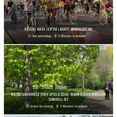
KIDICAL MASS LEIPZIG | BUNTE FAHRRADDEMO
Gut unterwegs
3 Minuten Lesedauer
WILDBLUMENWIESE ODER SPIELFLÄCHE: WANN MÄHEN WIRKLICH
SINNVOLL IST
Urban Gardening
3 Minuten Lesedauer