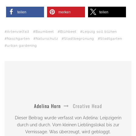
teilen
merken
teilen
Artenvielfalt
Baumbeet
Blühbeet
Leipzig soll blühen
Naschgarten
Naturschutz
Stadtbegrünung
Stadtgarten
urban gardening
Adelina Horn
Creative Head
Dieser Beitrag wurde verfasst von Adelina: Leipzigerin
durch und durch. Vom kleinen Lieblingslokal bis zur
Vernissage. Was überzeugt, wird gebloggt.