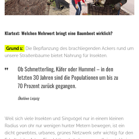
Klartext: Welchen Mehrwert bringt eine Baumbeet wirklich?
Grund 1:
Die Bepflanzung des brachliegenden Ackers rund um
unsere Straßenbäume bietet Nahrung für Insekten.
Ob Schmetterling, Käfer oder Hummel – in den
letzten 30 Jahren sind die Populationen um bis zu
70 Prozent zurück gegangen.
Ökolöwe Leipzig
Weil sich viele Insekten und Singvögel nur in einem kleinen
Radius von ohr nur wenigen hunter Metern bewegen, ist ein
dicht gewebtes, urbanes, grünes Netzwerk sehr wichtig für den