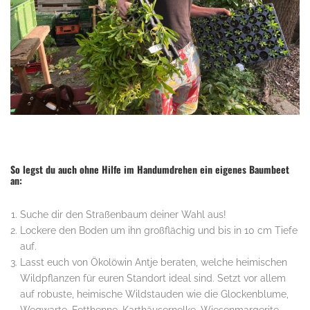
So legst du auch ohne Hilfe im Handumdrehen ein eigenes Baumbeet
an:
Suche dir den Straßenbaum deiner Wahl aus!
Lockere den Boden um ihn großflächig und bis in 10 cm Tiefe
auf.
Lasst euch von Ökolöwin Antje beraten, welche heimischen
Wildpflanzen für euren Standort ideal sind. Setzt vor allem
auf robuste, heimische Wildstauden wie die Glockenblume,
Wegwarte, Fetthenne, Karthäusernelke, Wiesenmargerite,