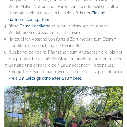
Wilde Malve, Natternkopf, Färberkamille oder Wiesensalbei.
(Jungpflänzchen gibt es in Leipzig z.B. in der
Bioland
Gärtnerei Auengarten
)
Diese
Grüne Landkarte
zeigt außerdem, wo heimische
Wildstauden und Saaten erhältlich sind.
Haltet einen Abstand von fünfzig Zentimetern zum Stamm
und pflanzt eure Lieblingssorten ins Beet.
Nun benötigen deine Pflänzchen zum Anwachsen drei bis vier
Mal pro Woche 2 große Gießkannen pro Baumbeet zu trinken.
Gestalte und dekoriere dein Baumbeet nach Herzenslust.
Fotografiere es und mach, wenn du Lust hast, sogar mit beim
Preis um Leipzigs schönstes Baumbeet
.