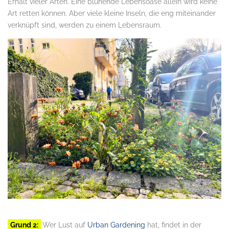
Erhalt vieler Arten. Eine blühende Lebensoase allein wird keine
Art retten können. Aber viele kleine Inseln, die eng miteinander
verknüpft sind, werden zu einem Lebensraum.
Grund 2:
Wer Lust auf
Urban Gardening
hat, findet in der