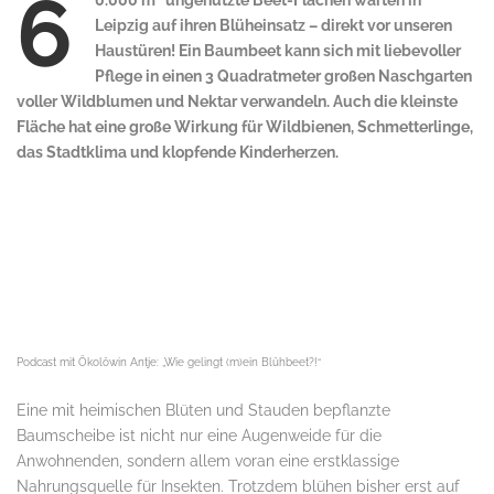
6
0.000 m² ungenutzte Beet-Flächen warten in
Leipzig auf ihren Blüheinsatz – direkt vor unseren
Haustüren! Ein Baumbeet kann sich mit liebevoller
Pflege in einen 3 Quadratmeter großen Naschgarten
voller Wildblumen und Nektar verwandeln. Auch die kleinste
Fläche hat eine große Wirkung für Wildbienen, Schmetterlinge,
das Stadtklima und klopfende Kinderherzen.
Podcast mit Ökolöwin Antje: „Wie gelingt (m)ein Blühbeet?!“
Eine mit heimischen Blüten und Stauden bepflanzte
Baumscheibe ist nicht nur eine Augenweide für die
Anwohnenden, sondern allem voran eine erstklassige
Nahrungsquelle für Insekten. Trotzdem blühen bisher erst auf