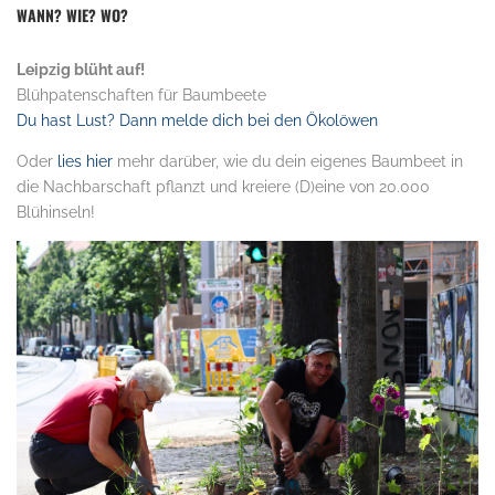
WANN? WIE? WO?
Leipzig blüht auf!
Blühpatenschaften für Baumbeete
Du hast Lust? Dann melde dich bei den Ökolöwen
Oder
lies hier
mehr darüber, wie du dein eigenes Baumbeet in
die Nachbarschaft pflanzt und kreiere (D)eine von 20.000
Blühinseln!