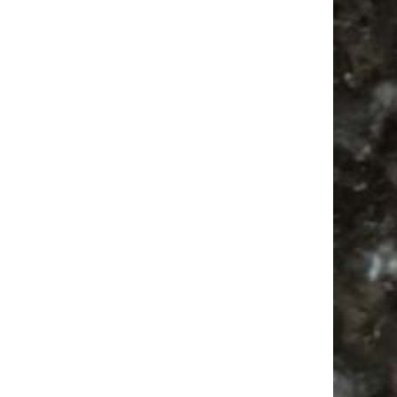
Ladyfashion Flohmarkt Leipzig auf der AGRA
| 09.08.2026
Ancient Trance
Camping
Feiern
Babyflohmarkt
Agra Leipzig
Feste
Bülowstraße
Camper
Alle Flohmärkte
Bülowviertel
Agra
Festival
Antik
Antikmarkt
Babysachen