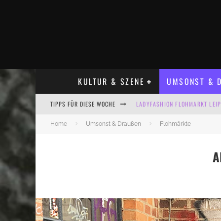
KULTUR & SZENE
UMSONST & D
LADYFASHION FLOHMARKT LEIPZ
TIPPS FÜR DIESE WOCHE
HOSENSCHEISSER FLOHMARKT LE
Home
Umsonst & Draußen
Flohmärkte
BÜLOWSTRASSENMUSIKFESTIVAL
A
ALLE FLOHMARKT LEIPZIG AUG
KINDERFLOHMÄRKTE IN LEIPZIG
ALLE FLOHMARKT & TRÖDELMAR