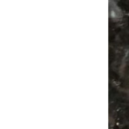
Mail
Subscribing I accept the privacy rules of this site