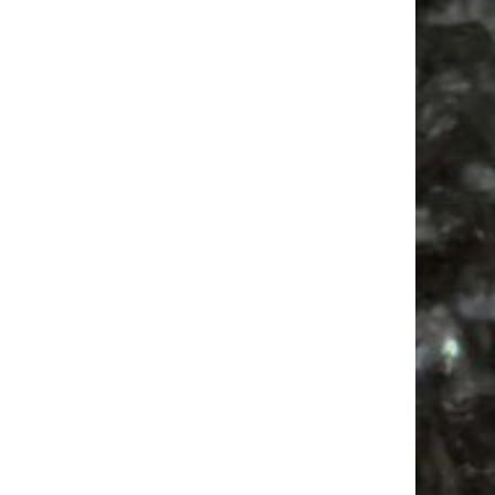
Vanlife ab Leipzig | 5 Kurztrips für die Seele
Ancient Trance Festival in Taucha |
06.-09.08.2026
Alle Flohmarkt & Trödelmarkt Termine
Leipzig 2026