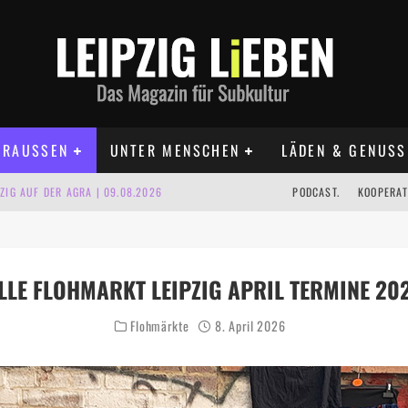
RAUSSEN
UNTER MENSCHEN
LÄDEN & GENUSS
IG AUF DER AGRA | 09.08.2026
PODCAST.
KOOPERAT
IPZIG | 09.08.2026
 | 22.08.2026
LLE FLOHMARKT LEIPZIG APRIL TERMINE 20
UST TERMINE 2026
Flohmärkte
8. April 2026
 | ALLE TERMINE 2026
KT TERMINE LEIPZIG 2026