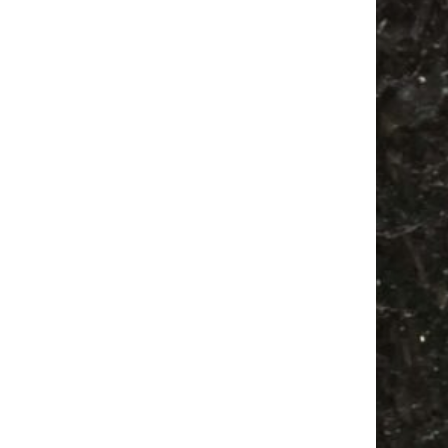
Flohmarkt
Feste
Firespace
Ancient Trance
Bülowstraße
Babysachen
Babyflohmarkt
Festival
Feiern
Agra
Antik
Alle Flohmärkte
Bülowviertel
Antikmarkt
Agra Leipzig
Mail
Subscribing I accept the privacy rules of this site