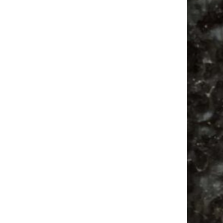
Ancient Trance Festival in Taucha |
06.-09.08.2026
Alle Flohmarkt & Trödelmarkt Termine
Leipzig 2026
Ladyfashion Flohmarkt Leipzig auf der AGRA
| 09.08.2026
Hosenscheißer Flohmarkt Leipzig |
09.08.2026