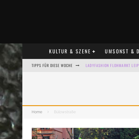
KULTUR & SZENE
UMSONST & D
TIPPS FÜR DIESE WOCHE
LADYFASHION FLOHMARKT LEIPZ
HOSENSCHEISSER FLOHMARKT LE
BÜLOWSTRASSENMUSIKFESTIVAL
ALLE FLOHMARKT LEIPZIG AUG
Home
Bülowstraße
KINDERFLOHMÄRKTE IN LEIPZIG
ALLE FLOHMARKT & TRÖDELMAR