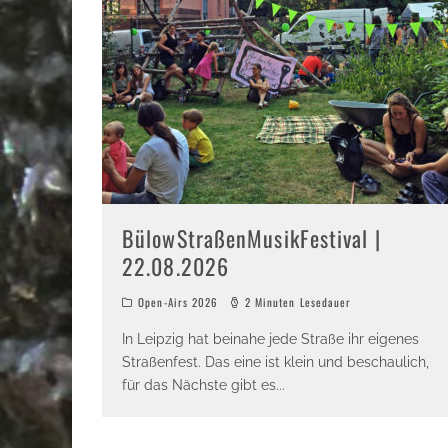
BülowStraßenMusikFestival |
22.08.2026
Open-Airs 2026
2 Minuten Lesedauer
In Leipzig hat beinahe jede Straße ihr eigenes
Straßenfest. Das eine ist klein und beschaulich,
für das Nächste gibt es
...