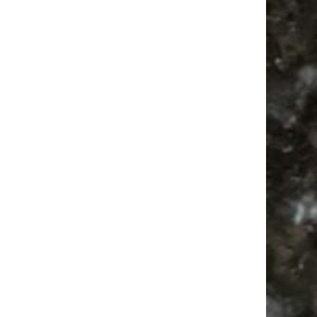
Flohmarkt Termine
Ancient Trance
Camping
Flohmarkt Termine 2026
Feste
Antik
Feiern
Firespace
Alle Flohmärkte
Agra Leipzig
Festival
Antikmarkt
Agra
Flohmarkt
Camper
Mail
Subscribing I accept the privacy rules of this site