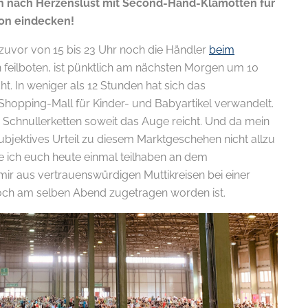
ch nach Herzenslust mit Second-Hand-Klamotten für
son eindecken!
zuvor von 15 bis 23 Uhr noch die Händler
beim
 feilboten, ist pünktlich am nächsten Morgen um 10
ht. In weniger als 12 Stunden hat sich das
Shopping-Mall für Kinder- und Babyartikel verwandelt.
Schnullerketten soweit das Auge reicht. Und da mein
ubjektives Urteil zu diesem Marktgeschehen nicht allzu
se ich euch heute einmal teilhaben an dem
mir aus vertrauenswürdigen Muttikreisen bei einer
och am selben Abend zugetragen worden ist.