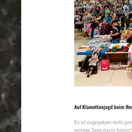
Auf Klamottenjagd beim Ho
Es ist zugegeben nicht ga
wenige Tage zuvor besucht