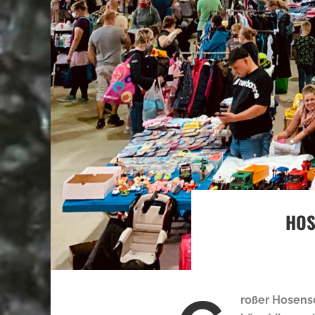
HOS
roßer Hosensc