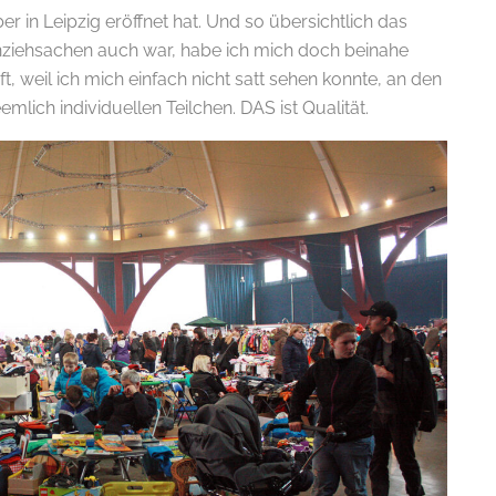
r in Leipzig eröffnet hat. Und so übersichtlich das
nziehsachen auch war, habe ich mich doch beinahe
weil ich mich einfach nicht satt sehen konnte, an den
mlich individuellen Teilchen. DAS ist Qualität.
E-