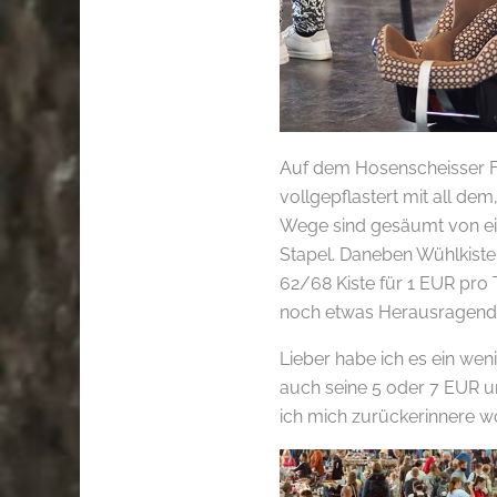
Auf dem Hosenscheisser Fl
vollgepflastert mit all de
Wege sind gesäumt von ein
Stapel. Daneben Wühlkiste
62/68 Kiste für 1 EUR pro T
noch etwas Herausragend
Lieber habe ich es ein wen
auch seine 5 oder 7 EUR u
ich mich zurückerinnere w