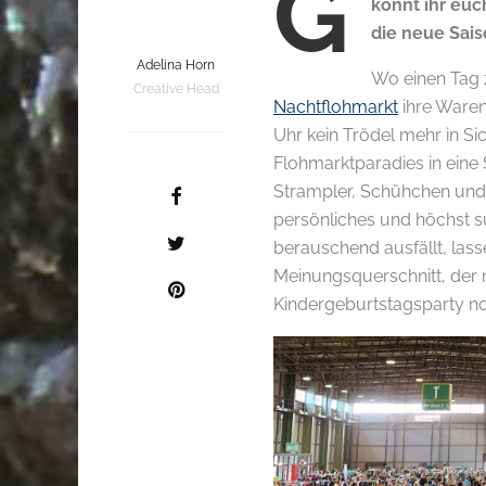
G
könnt ihr eu
die neue Sai
Adelina Horn
Wo einen Tag 
Creative Head
Nachtflohmarkt
ihre Waren
Uhr kein Trödel mehr in Sic
Flohmarktparadies in eine 
Strampler, Schühchen und 
persönliches und höchst s
berauschend ausfällt, las
Meinungsquerschnitt, der 
Kindergeburtstagsparty n