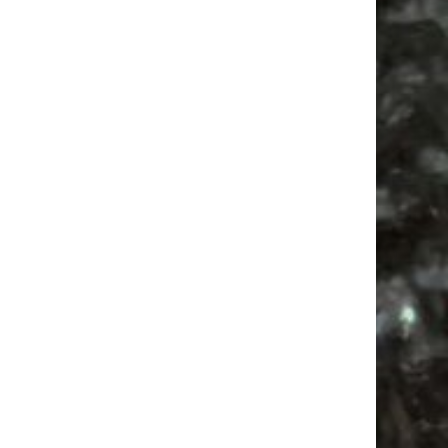
Alle Flohmarkt Leipzig August Termine 2026
Vanlife ab Leipzig | 5 Kurztrips für die Seele
Ancient Trance Festival in Taucha |
06.-09.08.2026
Alle Flohmarkt & Trödelmarkt Termine
Leipzig 2026