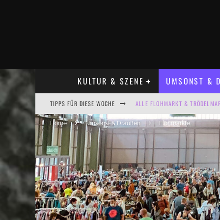
KULTUR & SZENE
UMSONST & D
TIPPS FÜR DIESE WOCHE
ALLE FLOHMARKT & TRÖDELMAR
LADYFASHION FLOHMARKT LEIPZ
Home
Umsonst & Draußen
Flohmärkte
HOSENSCHEISSER FLOHMARKT LE
BÜLOWSTRASSENMUSIKFESTIVAL
KINDERFLOHMÄRKTE IN LEIPZIG
ALLE FLOHMARKT LEIPZIG AUG