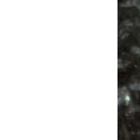
Alle Flohmärkte
Antikmarkt
Babysachen
Ancient Trance
Babyflohmarkt
Antik
Firespace
Bülowstraße
Flohmarkt
Bülowviertel
Agra
Feiern
Feste
Agra Leipzig
Mail
Subscribing I accept the privacy rules of this site