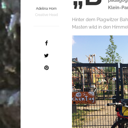
pädagogi
Klein-Pa
Adelina Horn
Creative Head
Hinter dem Plagwitzer Bah
Masten wild in den Himmel