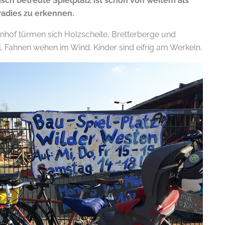
sch betreute Spielplatz ist schon von weitem als
radies zu erkennen.
nhof türmen sich Holzscheite, Bretterberge und
. Fahnen wehen im Wind. Kinder sind eifrig am Werkeln.