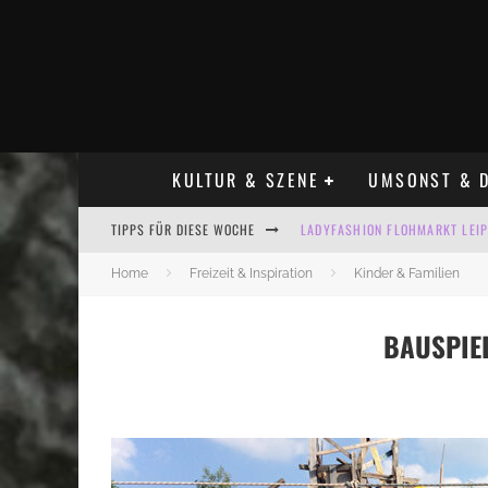
KULTUR & SZENE
UMSONST & D
LADYFASHION FLOHMARKT LEIPZ
TIPPS FÜR DIESE WOCHE
HOSENSCHEISSER FLOHMARKT LE
Home
Freizeit & Inspiration
Kinder & Familien
BÜLOWSTRASSENMUSIKFESTIVAL
ALLE FLOHMARKT LEIPZIG AUG
BAUSPIEL
KINDERFLOHMÄRKTE IN LEIPZIG
ALLE FLOHMARKT & TRÖDELMAR