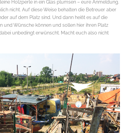
kleine Holzperle in ein Glas plumsen – eure Anmeldung.
mlich nicht. Auf diese Weise behalten die Betreuer aber
nder auf dem Platz sind. Und dann heißt es auf die
deen und Wünsche können und sollen hier ihren Platz
 dabei unbedingt erwünscht. Macht euch also nicht