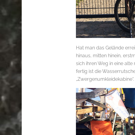
Hat man das Gelände erreic
hinaus, mitten hinein, ers
sich ihren Weg in eine al
fertig ist die Wasserrutsch
„Zwergenumkleidekabine“.