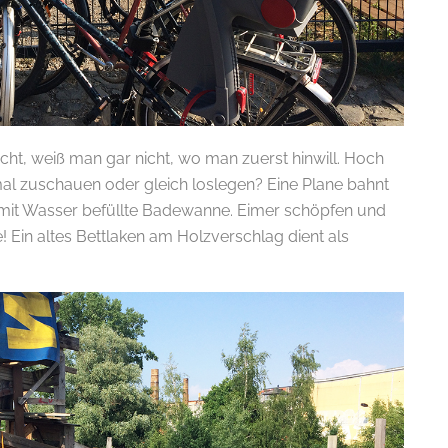
ht, weiß man gar nicht, wo man zuerst hinwill. Hoch
tmal zuschauen oder gleich loslegen? Eine Plane bahnt
te mit Wasser befüllte Badewanne. Eimer schöpfen und
e! Ein altes Bettlaken am Holzverschlag dient als
E-