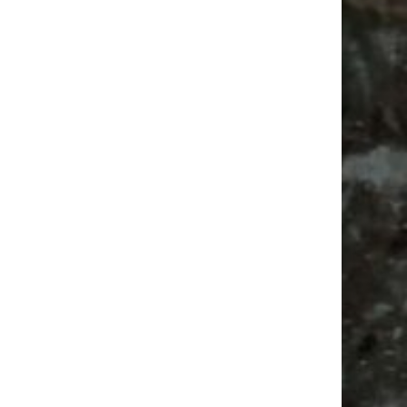
Ancient Trance Festival in Taucha |
06.-09.08.2026
Alle Flohmarkt & Trödelmarkt Termine
Leipzig 2026
Ladyfashion Flohmarkt Leipzig auf der AGRA
| 09.08.2026
Hosenscheißer Flohmarkt Leipzig |
09.08.2026
Festival