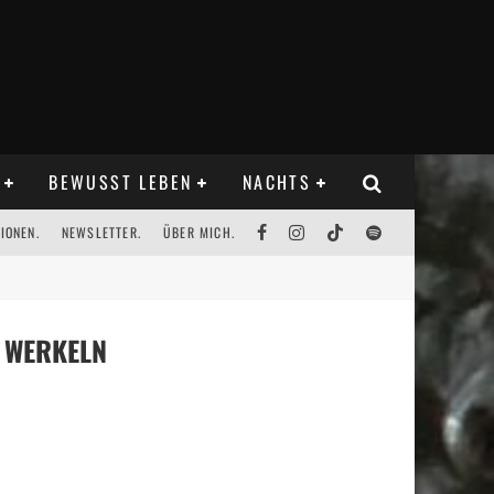
BEWUSST LEBEN
NACHTS
IONEN.
NEWSLETTER.
ÜBER MICH.
& WERKELN