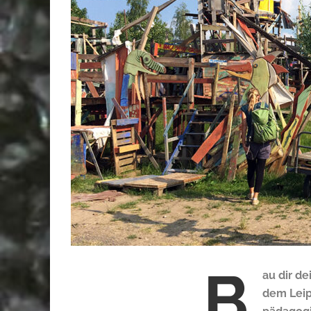
„B
au dir de
dem Leip