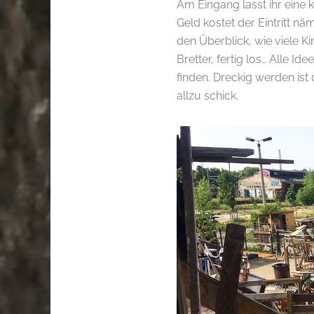
Am Eingang lasst ihr eine 
Geld kostet der Eintritt nä
den Überblick, wie viele Ki
Bretter, fertig los… Alle I
finden. Dreckig werden ist
allzu schick.