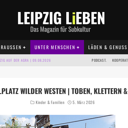
RAUSSEN
UNTER MENSCHEN
LÄDEN & GENUSS
IG AUF DER AGRA | 09.08.2026
PODCAST.
KOOPERAT
IPZIG | 09.08.2026
 | 22.08.2026
UST TERMINE 2026
PLATZ WILDER WESTEN | TOBEN, KLETTERN 
 | ALLE TERMINE 2026
Kinder & Familien
5. März 2026
KT TERMINE LEIPZIG 2026