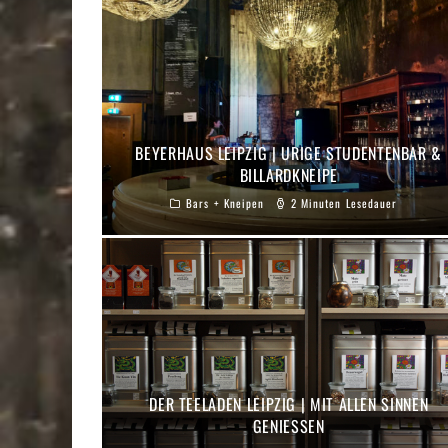
BEYERHAUS LEIPZIG | URIGE STUDENTENBAR &
BILLARDKNEIPE
Bars + Kneipen
2 Minuten Lesedauer
DER TEELADEN LEIPZIG | MIT ALLEN SINNEN
GENIESSEN