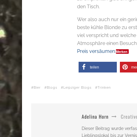
den Tisch.
Wer also auch nur ein geri
beste kühle Blonde zu erst
viel verspricht und welche
Atmosphäre einen Besuch w
Preis versäumen
.
Merken
teilen
me
Bier
Blogs
Leipziger Blogs
Trinken
Adelina Horn
Creativ
Dieser Beitrag wurde verfas
Lieblingslokal bis zur Vern