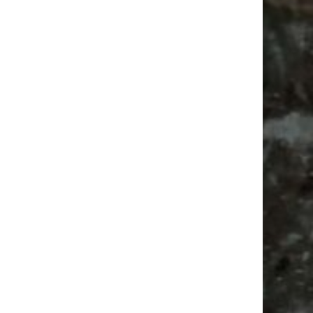
Vanlife ab Leipzig | 5 Kurztrips für die Seele
Ancient Trance Festival in Taucha |
06.-09.08.2026
Alle Flohmarkt & Trödelmarkt Termine
Leipzig 2026
Antikmarkt
Bülowstraße
Feiern
Alle Flohmärkte
Camper
Agra Leipzig
Ancient Trance
Camping