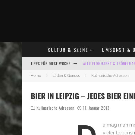
KULTUR & SZENE
UMSONST & D
TIPPS FÜR DIESE WOCHE
ALLE FLOHMARKT & TRÖDELMAR
LADYFASHION FLOHMARKT LEIPZ
Home
Läden & Genuss
Kulinarische Adressen
HOSENSCHEISSER FLOHMARKT LE
BIER IN LEIPZIG – JEDES BIER EI
BÜLOWSTRASSENMUSIKFESTIVAL
Kulinarische Adressen
11. Januar 2013
KINDERFLOHMÄRKTE IN LEIPZIG
ALLE FLOHMARKT LEIPZIG AUG
a mag man mei
vieler Lebensm