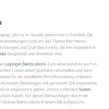
g
 Leipzig“ gibt es im Grunde genommen 2 Rubriken. Die
 Veranstaltungen rund um das Thema Bier. Hierzu
ostungen und Craft Bier Events, die fein säuberlich in
E-
nder
dargestellt und einsehbar sind.
den
Leipziger Bierlocations
. Zum einen könnt ihr euch in
esuchten Lokale einen Überblick verschaffen und dann
okale für die detaillierte Berichterstattung anklicken
 die beiden Bierblogger seit geraumer Zeit sogenannte
 soll es insgesamt 5 geben, wovon 2 (nämlich
Süden
efunden haben. Auf diesen Bierausflügen durch die
 diverse Bierlocations in einem Ritt aufgesucht,