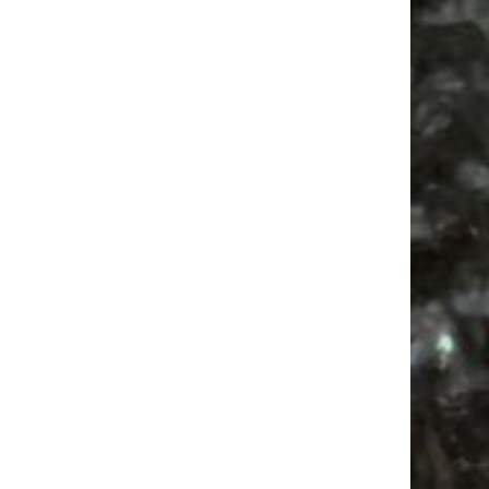
Bülowviertel
Babysachen
Agra
Festival
Feste
Babyflohmarkt
Antik
Mail
Subscribing I accept the privacy rules of this site