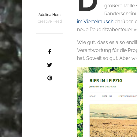
D
größere Rolle 
Randerschein
Adelina Horn
im Viertelrausch
darüber, da
Creative Head
neue Reudnitzabenteuer ve
Wie gut, dass es also endl
Verantwortung für die Pr
hat. Soweit so gut. Aber w