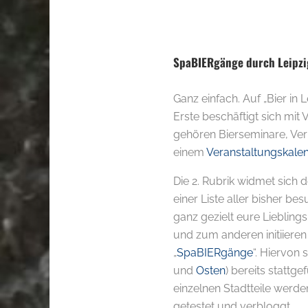
..
SpaBIERgänge durch Leipzi
Ganz einfach. Auf „Bier in
Erste beschäftigt sich mit
gehören Bierseminare, Verk
einem
Veranstaltungskale
Die 2. Rubrik widmet sich 
einer Liste aller bisher b
ganz gezielt eure Lieblingsl
und zum anderen initiieren
„
SpaBIERgänge
“. Hiervon
und
Osten
) bereits stattg
einzelnen Stadtteile werden
getestet und verbloggt.