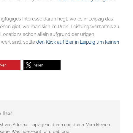
ngfügiges Interesse daran hegt, wo es in Leipzig das
ehen gibt, wo man sich im Preis-Leistungsverhältnis zu
 Locations schon allein aufgrund der urigen
ert sind, sollte
den Klick auf Bier in Leipzig um keinen
rken
teilen
e Head
st von Adelina: Leipzigerin durch und durch. Vom kleinen
issage. Was überzeugt, wird gebloggt