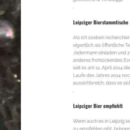
.
Leipziger Bierstammtische
Als ich soeben recherchie
eigentlich als öffentlich
Jedermann einladen und zu
anderes frohlockendes Ev
seit es am 11. April 2014 
Laufe des Jahres 2014 noch
aussichtsreich, dass es sic
.
Leipziger Bier empfiehlt
Wenn auch es in Leipzig ke
zu empfehlen gibt, bringen