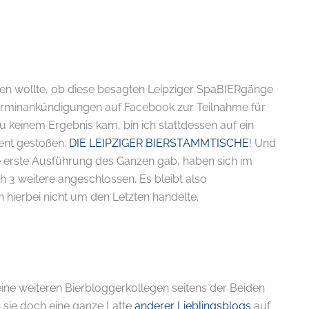
ren wollte, ob diese besagten Leipziger SpaBIERgänge
e Terminankündigungen auf Facebook zur Teilnahme für
 keinem Ergebnis kam, bin ich stattdessen auf ein
ent gestoßen:
DIE LEIPZIGER BIERSTAMMTISCHE
! Und
die erste Ausführung des Ganzen gab, haben sich im
 3 weitere angeschlossen. Es bleibt also
h hierbei nicht um den Letzten handelte.
ine weiteren Bierbloggerkollegen seitens der Beiden
 sie doch eine ganze Latte
anderer Lieblingsblogs
auf