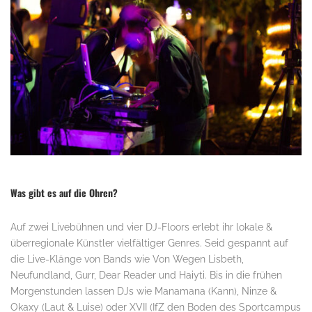
.
Was gibt es auf die Ohren?
Auf zwei Livebühnen und vier DJ-Floors erlebt ihr lokale &
überregionale Künstler vielfältiger Genres. Seid gespannt auf
die Live-Klänge von Bands wie Von Wegen Lisbeth,
Neufundland, Gurr, Dear Reader und Haiyti. Bis in die frühen
Morgenstunden lassen DJs wie Manamana (Kann), Ninze &
Okaxy (Laut & Luise) oder XVII (IfZ den Boden des Sportcampus