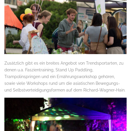
Zusätzlich gibt es ein breites Angebot von Trendsportarten, zu
denen u.a. Faszientraining, Stand Up Paddling,
Trampolinspringen und ein Ernährungsworkshop gehören,
sowie viele Workshops rund um die asiatischen Bewegungs-
und Selbstverteidigungsformen auf dem Richard-Wagner-Hain.