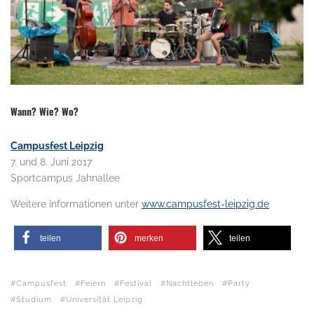
Wann? Wie? Wo?
Campusfest Leipzig
7. und 8. Juni 2017
Sportcampus Jahnallee
Weitere Informationen unter
www.campusfest-leipzig.de
teilen
merken
teilen
Campusfest
Feiern
Festival
Nachtleben
Party
Studium
Universität Leipzig