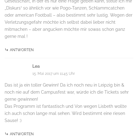
Gesellschaft, in der es nur eine Frage geben kann, stelle ich mir
„Diskurs“ so ähnlich vor wie Pogo-Tanzen, Schlammcatchen
oder american Football – also bestimmt sehr lustig. Wegen der
Verletzungsgefahr möchte ich selbst dabei lieber nicht
mitmachen – aber angucken möchte mir sowas schon ganz
gerne mal !
ANTWORTEN
Lea
15. Mai 2017 um 11:45 Uhr
Das ist ja ein toller Gewinn! Da ich noch neu in Leipzig bin &
noch nie auf dem Campusfest war, würde ich die Tickets sehr
gerne gewinnen!
Das Programm ist fantastisch und Von wegen Lisbeth wollte
ich auch schon lange mal sehen. Wird bestimmt eine riesen
Sause! :)
ANTWORTEN