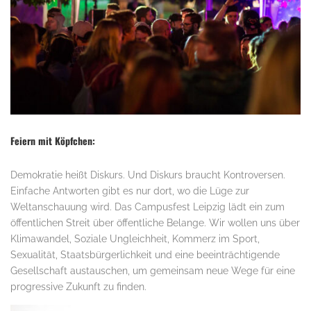
Feiern mit Köpfchen:
Demokratie heißt Diskurs. Und Diskurs braucht Kontroversen.
Einfache Antworten gibt es nur dort, wo die Lüge zur
Weltanschauung wird. Das Campusfest Leipzig lädt ein zum
öffentlichen Streit über öffentliche Belange. Wir wollen uns über
Klimawandel, Soziale Ungleichheit, Kommerz im Sport,
Sexualität, Staatsbürgerlichkeit und eine beeinträchtigende
Gesellschaft austauschen, um gemeinsam neue Wege für eine
progressive Zukunft zu finden.
..