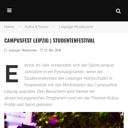
Home
Kultur & Szene
Leipziger Musikszene
CAMPUSFEST LEIPZIG | STUDENTENFESTIVAL
Leipziger Musikszene
12. Mai 2016
E
inmal im Jahr verwandelt sich der Sportcampus
Jahnallee in ein Festivalgelände, wenn die
Studierendenräte der Leipziger Hochschulen in
Kooperation mit der Moritzbastei das Campusfest
Leipzig ausrufen. Den Besuchern wird hierbei ein
abwechslungsreiches Programm rund um die Themen Kultur,
Politik und Sport geboten.