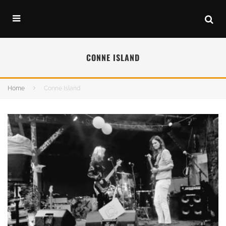
CONNE ISLAND
Home
Conne Island