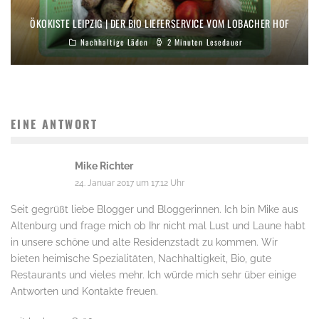
ÖKOKISTE LEIPZIG | DER BIO LIEFERSERVICE VOM LOBACHER HOF
Nachhaltige Läden
2 Minuten Lesedauer
EINE ANTWORT
Mike Richter
24. Januar 2017 um 17:12 Uhr
Seit gegrüßt liebe Blogger und Bloggerinnen. Ich bin Mike aus
Altenburg und frage mich ob Ihr nicht mal Lust und Laune habt
in unsere schöne und alte Residenzstadt zu kommen. Wir
bieten heimische Spezialitäten, Nachhaltigkeit, Bio, gute
Restaurants und vieles mehr. Ich würde mich sehr über einige
Antworten und Kontakte freuen.