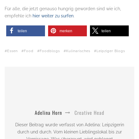
Für alle, die jetzt genauso hungrig geworden sind wie ich,
empfehle ich
hier weiter zu surfen
.
teilen
merken
teilen
Essen
Food
Foodblogs
Kulinarisches
Leipziger Blogs
Adelina Horn
Creative Head
Dieser Beitrag wurde verfasst von Adelina: Leipzigerin
durch und durch. Vom kleinen Lieblingslokal bis zur