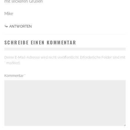
mit leckeren Grüßen
Mike
ANTWORTEN
SCHREIBE EINEN KOMMENTAR
Deine E-Mail-Adresse wird nicht veröffentlicht.
Erforderliche Felder sind mit
*
markiert
Kommentar
*