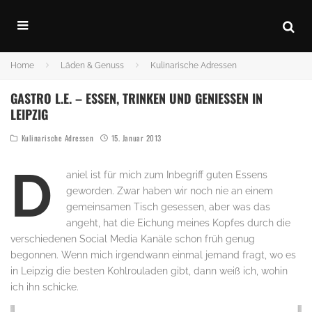
Home
Läden & Genuss
Kulinarische Adressen
GASTRO L.E. – ESSEN, TRINKEN UND GENIESSEN IN L
EIPZIG
Kulinarische Adressen
15. Januar 2013
D
aniel ist für mich zum Inbegriff guten Essens
geworden. Zwar haben wir noch nie an einem
gemeinsamen Tisch gesessen, aber was das
angeht, hat die Eichung meines Kopfes durch die
verschiedenen Social Media Kanäle schon früh genug
begonnen. Wenn mich irgendwann einmal jemand fragt, wo es
in Leipzig die besten Kohlrouladen gibt, dann weiß ich, wohin
ich ihn schicke.