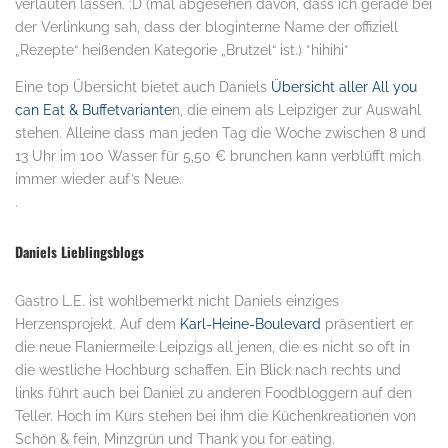
verlauten lassen. :D (mal abgesehen davon, dass ich gerade bei
der Verlinkung sah, dass der bloginterne Name der offiziell
„Rezepte“ heißenden Kategorie „Brutzel“ ist.) *hihihi*
Eine top Übersicht bietet auch Daniels
Übersicht aller All you
can Eat & Buffetvariante
n, die einem als Leipziger zur Auswahl
stehen. Alleine dass man jeden Tag die Woche zwischen 8 und
13 Uhr im 100 Wasser für 5,50 € brunchen kann verblüfft mich
immer wieder auf’s Neue.
.
Daniels Lieblingsblogs
Gastro L.E. ist wohlbemerkt nicht Daniels einziges
Herzensprojekt. Auf dem
Karl-Heine-Boulevard
präsentiert er
die neue Flaniermeile Leipzigs all jenen, die es nicht so oft in
die westliche Hochburg schaffen. Ein Blick nach rechts und
links führt auch bei Daniel zu anderen Foodbloggern auf den
Teller. Hoch im Kurs stehen bei ihm die Küchenkreationen von
Schön & fein, Minzgrün und Thank you for eating.