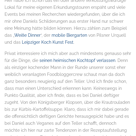
Hier habe ich schon das ein oder andere verkostungswürdige
Lokal für meine eigenen Erkundungstouren erspäht und viele
Events bei meinen Recherchen wiedergefunden, über die ich
mir ohne Daniels Schilderungen aus erster Hand nur schwer
eine Meinung hätte bilden können. Hierzu zählen zum Beispiel
das „
Weiße Dinner
“, der
mobile Biergarten
von Pilsner Urquell
und das
Leipziger Koch Kunst Fest
.
Privat interessiere ich mich aber auch mindestens genauso sehr
für die Dinge, die
seinen heimischen Kochtopf verlassen
. Denn
als einziger kochender Mann in der Runde unserer sonst eher
weiblich veranlagten Foodbloggercrew schaut man da doch
ganz besonders neugierig auf den Teller. Und ich finde schon,
dass man einen Unterschied erkennen kann. Keineswegs in
Punkto Qualität, aber ich finde, dass es bei Daniel deftiger
zugeht. Von den Königsberger Klopsen, über die Krautrouladen
bis zur Kürbis-Kartoffelsuppe. Klaro, dass ich mir dabei gerade
die offensichtlich deftigen Gerichte herausgepickt habe und es
bei Daniel auch Veganes auf den Teller schafft, dennoch
möchte ich hier nur zarte Tendenzen in der Rezeptaufstellung