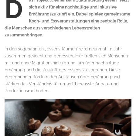
D
as Projekt „Gemeinsam zukunftsfähig essen“ setzt
sich aktiv für eine nachhaltige und inklusive
Ernährungszukunft ein. Dabei spielen gemeinsame
Koch- und Essveranstaltungen eine zentrale Rolle,
die Menschen aus verschiedenen Lebenswelten
zusammenbringen.
In den sogenannten „EssensRäumen“ wird neunmal im Jahr
zusammen gekocht und gegessen. Hier treffen sich Menschen
mit und ohne Migrationshintergrund, um über nachhaltige
Ernährung und die Zukunft des Essens zu sprechen. Diese
Begegnungen fördern den Austausch über Ernährung und
stärken das Verständnis für umweltbewusste Anbau- und
Produktionsmethoden.