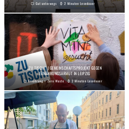
Gut unterwegs
2 Minuten Lesedauer
„ZU TISCH!“ | GEMEINSCHAFTSPROJEKT GEGEN
ERNÄHRUNGSARMUT IN LEIPZIG
Ernährung + Zero Waste
2 Minuten Lesedauer