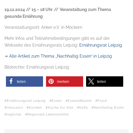
19.12.2024 // 15 – 18 Uhr
//
Veranstaltung zum Thema
gesunde Ernährung
Veranstaltungsort: Anker e.V. in Möckern
Mehr Infos und Teilnahmebedingungen gibt es auf der
Webseite des Ernährungsrats Leipzig:
Ernährungsrat Leipzig
.
➔
Alle Artikel zum Thema „Nachhaltig Essen“ in Leipzig
Bildrechte: Ernährungsrat Leipzig
teilen
merken
teilen
Ernährungsrat Leipzig
Essen
EssensRäüme
Food
Inklusion
Kochen
Küche für Alle
KüFa
Nachhaltig Essen
regional
Regionale Lebensmittel