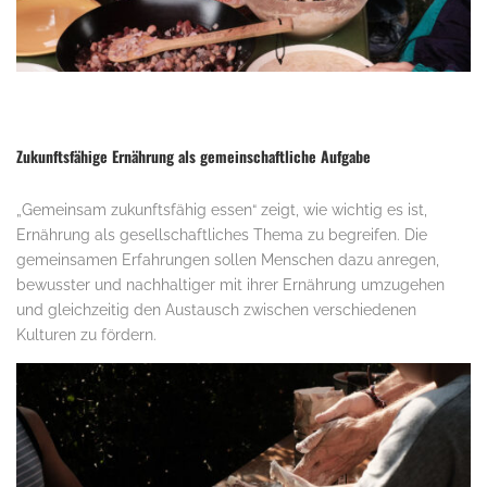
Zukunftsfähige Ernährung als gemeinschaftliche Aufgabe
„Gemeinsam zukunftsfähig essen“ zeigt, wie wichtig es ist,
Ernährung als gesellschaftliches Thema zu begreifen. Die
gemeinsamen Erfahrungen sollen Menschen dazu anregen,
bewusster und nachhaltiger mit ihrer Ernährung umzugehen
und gleichzeitig den Austausch zwischen verschiedenen
Kulturen zu fördern.