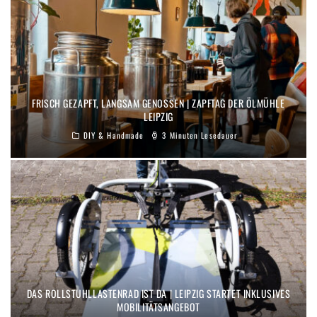
FRISCH GEZAPFT, LANGSAM GENOSSEN | ZAPFTAG DER ÖLMÜHLE
LEIPZIG
DIY & Handmade
3 Minuten Lesedauer
DAS ROLLSTUHLLASTENRAD IST DA | LEIPZIG STARTET INKLUSIVES
MOBILITÄTSANGEBOT