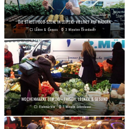
DIE STREETFOOD-SZENE IN LEIPZIG: VIELFALT AUF RÄDERN
Läden & Genuss
3 Minuten Lesedauer
WOCHENMARKT LEIPZIG – FRISCH, LECKER & GESUND
Flohmärkte
1 Minute Lesedauer