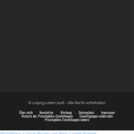
GLOBAL SPACE ODYSSEY LEIPZIG
© Leipzig Leben 2026 - Alle Recht vorbehalten.
Über mich
Newsletter
Werbung
Datenschutz
Impressum
Historie der Privatsphäre-Einstellungen
Einwilligungen widerrufen
Privatsphäre-Einstellungen ändern
WordPress Cookie Plugin von Real Cookie Banner