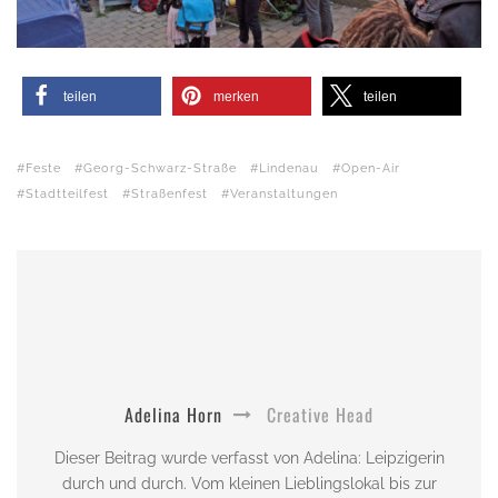
teilen
merken
teilen
Feste
Georg-Schwarz-Straße
Lindenau
Open-Air
Stadtteilfest
Straßenfest
Veranstaltungen
Adelina Horn
Creative Head
Dieser Beitrag wurde verfasst von Adelina: Leipzigerin
durch und durch. Vom kleinen Lieblingslokal bis zur