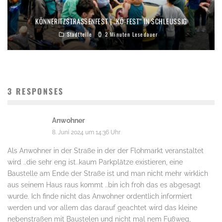
KÖNNERITZSTRASSENFEST | „KÖ-FEST“ IN SCHLEUSSIG
Stadtteile
2 Minuten Lesedauer
3 RESPONSES
Anwohner
8. Juni 2024 um 14:36 Uhr
Als Anwohner in der Straße in der der Flohmarkt veranstaltet
wird ..die sehr eng ist..kaum Parkplätze existieren, eine
Baustelle am Ende der Straße ist und man nicht mehr wirklich
aus seinem Haus raus kommt ..bin ich froh das es abgesagt
wurde. Ich finde nicht das Anwohner ordentlich informiert
werden und vor allem das darauf geachtet wird das kleine
nebenstraßen mit Baustelen und nicht mal nem Fußweg,