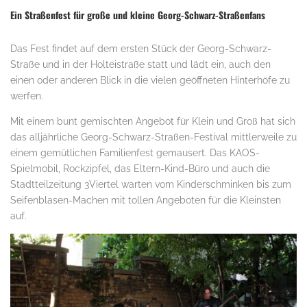
Ein Straßenfest für große und kleine Georg-Schwarz-Straßenfans
Das Fest findet auf dem ersten Stück der Georg-Schwarz-
Straße und in der Holteistraße statt und lädt ein, auch den
einen oder anderen Blick in die vielen geöffneten Hinterhöfe zu
werfen.
Mit einem bunt gemischten Angebot für Klein und Groß hat sich
das alljährliche Georg-Schwarz-Straßen-Festival mittlerweile zu
einem gemütlichen Familienfest gemausert. Das KAOS-
Spielmobil, Rockzipfel, das Eltern-Kind-Büro und auch die
Stadtteilzeitung 3Viertel warten vom Kinderschminken bis zum
Seifenblasen-Machen mit tollen Angeboten für die Kleinsten
auf.