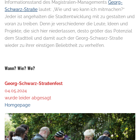
Informationsstand des Magistralen-Managements
Georg-
Schwarz-Straße
lautet: „Wie und wo kann ich mitmachen?“
Jeder ist angehalten die Stadtentwicklung mit zu gestalten und
voran zu treiben. Denn je verschiedener die Leute, Ideen und
Projekte, die sich hier niederlassen, desto größer das Potenzial
dem Stadtteil und damit auch der Georg-Schwarz-Straße
wieder zu ihrer einstigen Beliebtheit zu verhelfen.
.
Wann? Wie? Wo?
Georg-Schwarz-Straßenfest
04.05.2024
wurde leider abgesagt
Homgepage