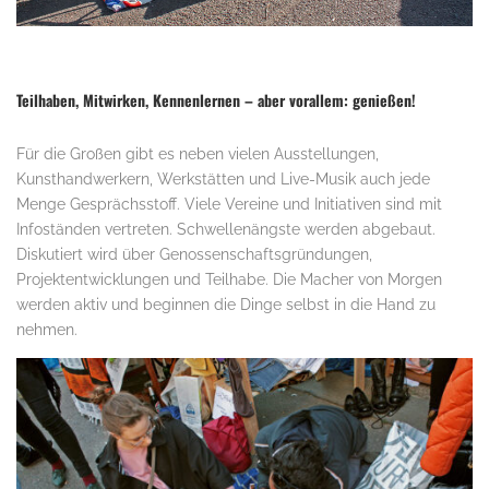
Teilhaben, Mitwirken, Kennenlernen – aber vorallem: genießen!
Für die Großen gibt es neben vielen Ausstellungen,
Kunsthandwerkern, Werkstätten und Live-Musik auch jede
Menge Gesprächsstoff. Viele Vereine und Initiativen sind mit
Infoständen vertreten. Schwellenängste werden abgebaut.
Diskutiert wird über Genossenschaftsgründungen,
Projektentwicklungen und Teilhabe. Die Macher von Morgen
werden aktiv und beginnen die Dinge selbst in die Hand zu
nehmen.