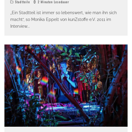
Stadtteile
2 Minuten Lesedauer
„Ein Stadtteil ist immer so lebenswert, wie man ihn sich
macht“, so Monika Eppelt von kunZstoffe e.V. 2011 im
Interview
...