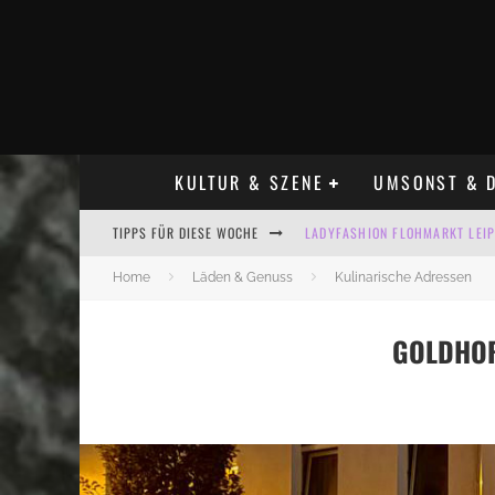
KULTUR & SZENE
UMSONST & D
LADYFASHION FLOHMARKT LEIPZ
TIPPS FÜR DIESE WOCHE
HOSENSCHEISSER FLOHMARKT LE
Home
Läden & Genuss
Kulinarische Adressen
BÜLOWSTRASSENMUSIKFESTIVAL
GOLDHORN
ALLE FLOHMARKT LEIPZIG AUG
KINDERFLOHMÄRKTE IN LEIPZIG
ALLE FLOHMARKT & TRÖDELMAR