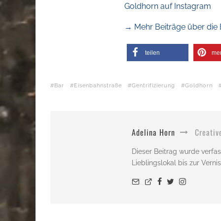
Goldhorn auf Instagram
→ Mehr Beiträge über die 
teilen
me
Bar
Eisenbahnstraße
Gentrifizierung
Goldhorn
Adelina Horn
Creativ
Dieser Beitrag wurde verfas
Lieblingslokal bis zur Vern