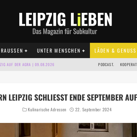
RAUSSEN
UNTER MENSCHEN
LÄDEN & GENUSS
IG AUF DER AGRA | 09.08.2026
PODCAST.
KOOPERAT
IPZIG | 09.08.2026
 | 22.08.2026
 LEIPZIG SCHLIESST ENDE SEPTEMBER AUF 
UST TERMINE 2026
Kulinarische Adressen
22. September 2024
 | ALLE TERMINE 2026
KT TERMINE LEIPZIG 2026