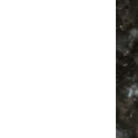
Ladyfashion Flohmarkt Leipzig auf der AGRA
| 09.08.2026
Bülowstraße
Camping
Bülowviertel
Antikmarkt
Babyflohmarkt
Antik
Agra Leipzig
Camper
Agra
Feiern
Babysachen
Ancient Trance
Festival
Feste
Alle Flohmärkte
Mail