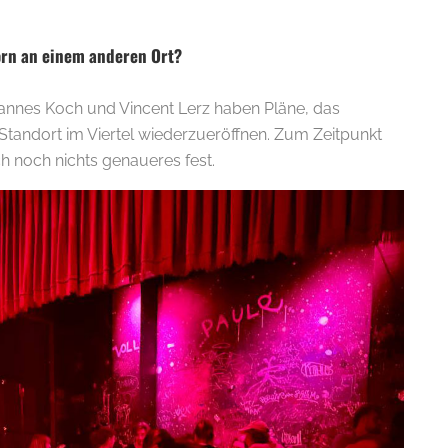
horn an einem anderen Ort?
ohannes Koch und Vincent Lerz haben Pläne, das
tandort im Viertel wiederzueröffnen. Zum Zeitpunkt
h noch nichts genaueres fest.
E-