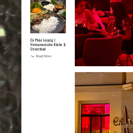
Cà Pháo Leipzig |
Vietnamesische Küche &
Streetfood
Read More