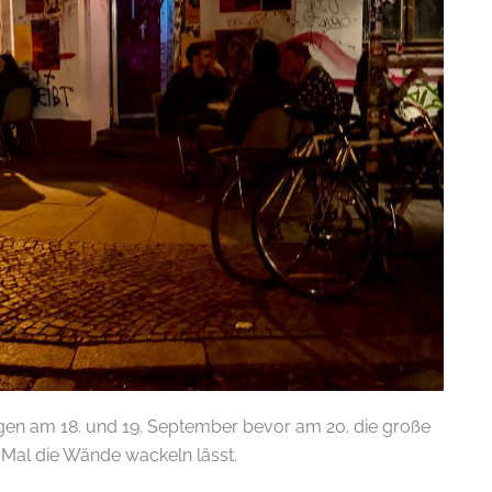
igen am 18. und 19. September bevor am 20. die große
 Mal die Wände wackeln lässt.