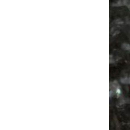
Vanlife ab Leipzig | 5 Kurztrips für die Seele
Ancient Trance Festival in Taucha |
06.-09.08.2026
Alle Flohmarkt & Trödelmarkt Termine
Leipzig 2026