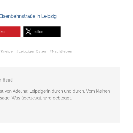
Eisenbahnstraße in Leipzig
rken
teilen
Kneipe
Leipziger Osten
Nachtleben
e Head
st von Adelina: Leipzigerin durch und durch. Vom kleinen
issage. Was überzeugt, wird gebloggt.