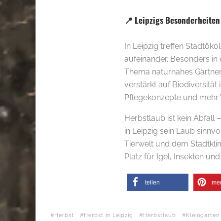
📍 Leipzigs Besonderheiten
In Leipzig treffen Stadtökol
aufeinander. Besonders in
Thema naturnahes Gärtnern
verstärkt auf Biodiversitä
Pflegekonzepte und mehr 
Herbstlaub ist kein Abfall
in Leipzig sein Laub sinnvo
Tierwelt und dem Stadtkli
Platz für Igel, Insekten u
teilen
me
Herbst
Herbst in Leipzig
Herbstlaub
Kleingarten