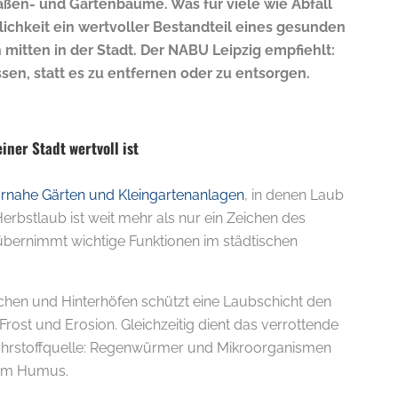
aßen- und Gartenbäume. Was für viele wie Abfall
rklichkeit ein wertvoller Bestandteil eines gesunden
mitten in der Stadt. Der NABU Leipzig empfiehlt:
sen, statt es zu entfernen oder zu entsorgen.
ner Stadt wertvoll ist
rnahe Gärten und Kleingartenanlagen
, in denen Laub
Herbstlaub ist weit mehr als nur ein Zeichen des
übernimmt wichtige Funktionen im städtischen
ächen und Hinterhöfen schützt eine Laubschicht den
ost und Erosion. Gleichzeitig dient das verrottende
Nährstoffquelle: Regenwürmer und Mikroorganismen
rem Humus.