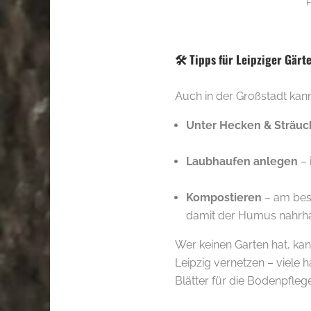
F
🛠 Tipps für Leipziger Gärt
Auch in der Großstadt kan
Unter Hecken & Sträuc
.
Laubhaufen anlegen
– 
.
Kompostieren
– am best
damit der Humus nahrhaf
Wer keinen Garten hat, kan
Leipzig vernetzen – viele
Blätter für die Bodenpflege