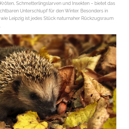
, Kröten, Schmetterlingslarven und Insekten – bietet das
htbaren Unterschlupf für den Winter. Besonders in
t wie Leipzig ist jedes Stück naturnaher Rückzugsraum
.