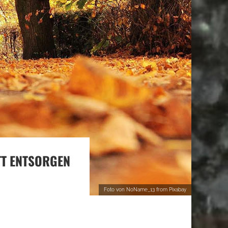
TT ENTSORGEN
Foto von NoName_13 from Pixabay