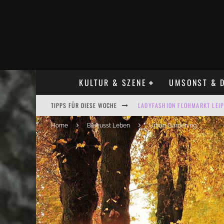
KULTUR & SZENE
UMSONST & D
LADYFASHION FLOHMARKT LEIPZ
TIPPS FÜR DIESE WOCHE
HOSENSCHEISSER FLOHMARKT LE
Home
Bewusst Leben
Urban Gardening
BÜLOWSTRASSENMUSIKFESTIVAL
ALLE FLOHMARKT LEIPZIG AUG
KINDERFLOHMÄRKTE IN LEIPZIG
ALLE FLOHMARKT & TRÖDELMAR