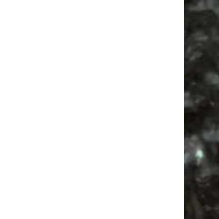
Vanlife ab Leipzig | 5 Kurztrips für die Seele
Ancient Trance Festival in Taucha |
06.-09.08.2026
Alle Flohmarkt & Trödelmarkt Termine
Leipzig 2026
Ladyfashion Flohmarkt Leipzig auf der AGRA
| 09.08.2026