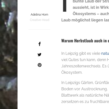
I
bunte Laub der Str
aussieht, ist in Wi
Ökosystems – auch 
Adelina Horn
Laub möglichst liegen las
Creative Head
Warum Herbstlaub auch in ei
In Leipzig gibt es viele
natu
viel Gutes tun kann, denn 
Jahreszeitenwechsels. Es 
Ökosystem.
In Leipzigs Gärten, Grünfl
Boden vor Austrocknung, Fr
Blattwerk als natürliche 
zersetzen es zu fruchtba