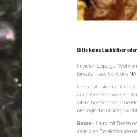
Bitte keine Laubbläser oder
In vielen Leipziger Wohna
Einsatz – aus Sicht des
NA
Die Geräte sind nicht nur 
auch Kleintiere wie Insekte
allem benzinbetriebene M
ökologische Gleichgewicht
Besser:
Laub mit Besen o
sensiblen Bereichen wie n