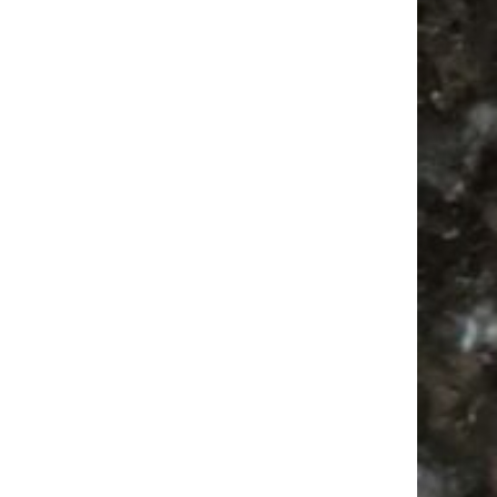
Camper
Agra Leipzig
Ancient Trance
Bülowviertel
Bülowstraße
Camping
Festival
Antik
Feiern
Feste
Alle Flohmärkte
Babyflohmarkt
Agra
Antikmarkt
Babysachen
Mail
Subscribing I accept the privacy rules of this site