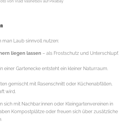
oto von Vlad Vasnetsov auf Pixabay
en
n man Laub sinnvoll nutzen:
hern liegen lassen
– als Frostschutz und Unterschlupf.
in einer Gartenecke entsteht ein kleiner Naturraum.
en gemischt mit Rasenschnitt oder Küchenabfällen,
t wird.
n sich mit Nachbar:innen oder Kleingartenvereinen in
 haben Kompostplätze oder freuen sich über zusätzliche
.