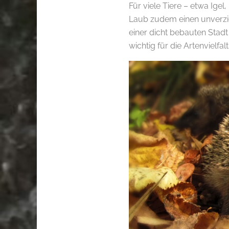
Für viele Tiere – etwa Igel
Laub zudem einen unverzic
einer dicht bebauten Stad
wichtig für die Artenvielfalt