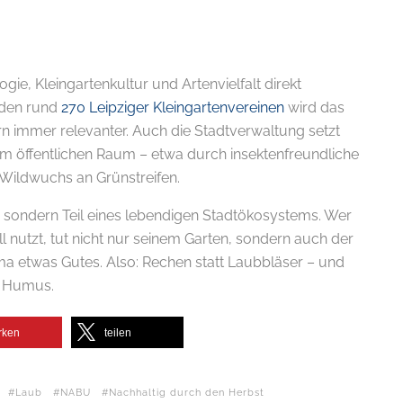
ogie, Kleingartenkultur und Artenvielfalt direkt
 den rund
270 Leipziger Kleingartenvereinen
wird das
 immer relevanter. Auch die Stadtverwaltung setzt
t im öffentlichen Raum – etwa durch insektenfreundliche
Wildwuchs an Grünstreifen.
 – sondern Teil eines lebendigen Stadtökosystems. Wer
ll nutzt, tut nicht nur seinem Garten, sondern auch der
ma etwas Gutes. Also: Rechen statt Laubbläser – und
nd Humus.
rken
teilen
Laub
NABU
Nachhaltig durch den Herbst