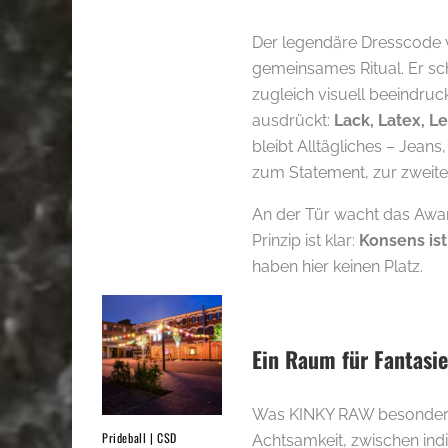
Der legendäre Dresscode v
gemeinsames Ritual. Er sch
zugleich visuell beeindrucke
ausdrückt:
Lack, Latex, L
bleibt Alltägliches – Jeans
zum Statement, zur zweite
An der Tür wacht das Awar
Prinzip ist klar:
Konsens ist
haben hier keinen Platz.
Ein Raum für Fantasie
Was KINKY RAW besonders 
Prideball | CSD
Achtsamkeit, zwischen ind