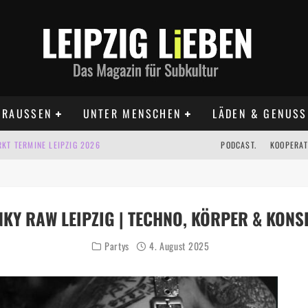
RAUSSEN
UNTER MENSCHEN
LÄDEN & GENUSS
KT TERMINE LEIPZIG 2026
PODCAST.
KOOPERAT
IG AUF DER AGRA | 09.08.2026
IPZIG | 09.08.2026
NKY RAW LEIPZIG | TECHNO, KÖRPER & KONS
 | 22.08.2026
Partys
4. August 2025
 | ALLE TERMINE 2026
UST TERMINE 2026