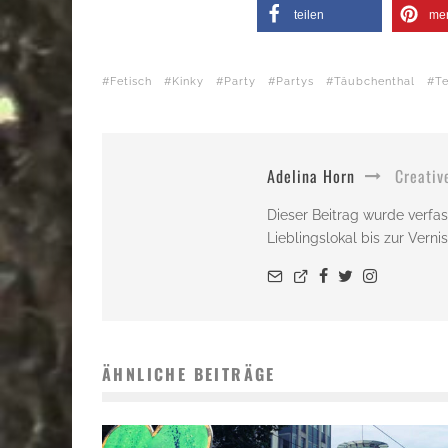
teilen
me
Fetisch
Kinky
Party
Partys
Täubchenthal
T
Adelina Horn
Creativ
Dieser Beitrag wurde verfas
Lieblingslokal bis zur Vern
ÄHNLICHE BEITRÄGE