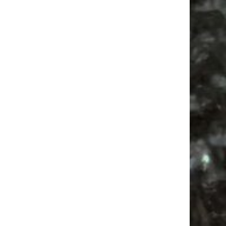
Alle Flohmärkte
Ancient Trance
Festival
Feiern
Agra Leipzig
Antik
Agra
Babyflohmarkt
Antikmarkt
Babysachen
Camper
Feste
Bülowviertel
Mail
Subscribing I accept the privacy rules of this site