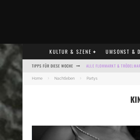
KULTUR & SZENE
UMSONST & D
TIPPS FÜR DIESE WOCHE
ALLE FLOHMARKT & TRÖDELMAR
LADYFASHION FLOHMARKT LEIPZ
Home
Nachtleben
Partys
HOSENSCHEISSER FLOHMARKT LE
KI
BÜLOWSTRASSENMUSIKFESTIVAL
KINDERFLOHMÄRKTE IN LEIPZIG
ALLE FLOHMARKT LEIPZIG AUG