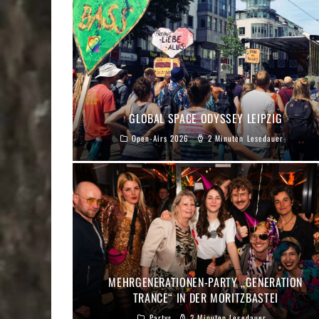
GLOBAL SPACE ODYSSEY LEIPZIG
Open-Airs 2026
2 Minuten Lesedauer
MEHRGENERATIONEN-PARTY „GENERATION
TRANCE“ IN DER MORITZBASTEI
Partys
2 Minuten Lesedauer