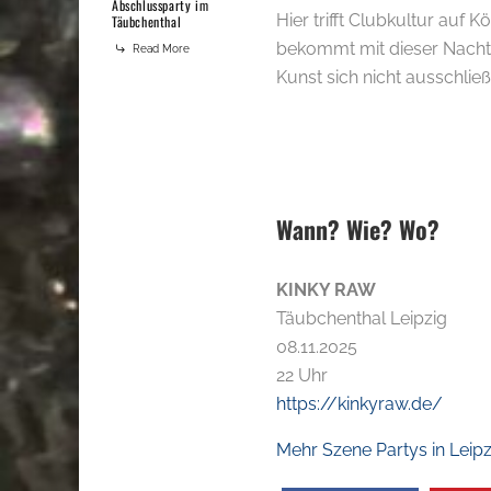
Abschlussparty im
Hier trifft Clubkultur auf K
Täubchenthal
bekommt mit dieser Nacht 
Read More
Kunst sich nicht ausschli
Wann? Wie? Wo?
KINKY RAW
Täubchenthal Leipzig
08.11.2025
22 Uhr
https://kinkyraw.de/
Mehr Szene Partys in Leipz