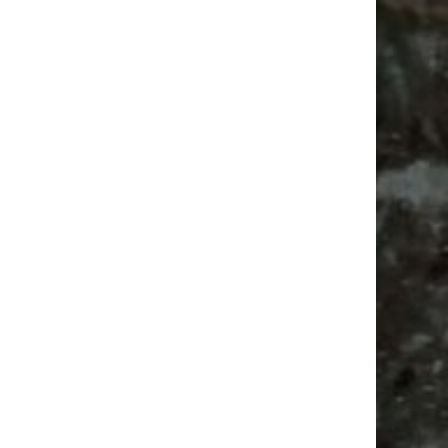
Alle Flohmarkt Leipzig August Termine 2026
Vanlife ab Leipzig | 5 Kurztrips für die Seele
Ancient Trance Festival in Taucha |
06.-09.08.2026
Alle Flohmarkt & Trödelmarkt Termine
Leipzig 2026
Bülowstraße
Camping