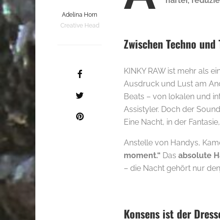
härter, reduzie
Adelina Horn
Creative Head
Zwischen Techno und 
KINKY RAW ist mehr als ein
Ausdruck und Lust am Ande
Beats – von lokalen und in
Assistyler. Doch der Sound
Eine Nacht, in der Fantas
Anstelle von Handys, Kame
moment.“
Das
absolute 
– die Nacht gehört nur denj
Konsens ist der Dres