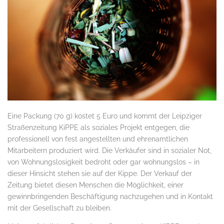
Eine Packung (70 g) kostet 5 Euro und kommt der Leipziger
Straßenzeitung KiPPE als soziales Projekt entgegen, die
professionell von fest angestellten und ehrenamtlichen
Mitarbeitern produziert wird. Die Verkäufer sind in sozialer Not,
von Wohnungslosigkeit bedroht oder gar wohnungslos – in
dieser Hinsicht stehen sie auf der Kippe. Der Verkauf der
Zeitung bietet diesen Menschen die Möglichkeit, einer
gewinnbringenden Beschäftigung nachzugehen und in Kontakt
mit der Gesellschaft zu bleiben.