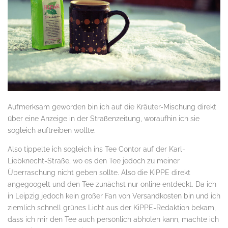
Aufmerksam geworden bin ich auf die Kräuter-Mischung direkt
über eine Anzeige in der Straßenzeitung, woraufhin ich sie
sogleich auftreiben wollte.
Also tippelte ich sogleich ins Tee Contor auf der Karl-
Liebknecht-Straße, wo es den Tee jedoch zu meiner
Überraschung nicht geben sollte. Also die KiPPE direkt
angegoogelt und den Tee zunächst nur online entdeckt. Da ich
in Leipzig jedoch kein großer Fan von Versandkosten bin und ich
ziemlich schnell grünes Licht aus der KiPPE-Redaktion bekam,
dass ich mir den Tee auch persönlich abholen kann, machte ich