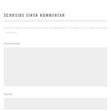
SCHREIBE EINEN KOMMENTAR
Deine E-Mail-Adresse wird nicht veröffentlicht.
Erforderliche Felder sind mit
*
markiert
Kommentar
*
Name
*