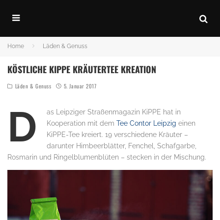
Home
Läden & Genuss
KÖSTLICHE KIPPE KRÄUTERTEE KREATION
Läden & Genuss
5. Januar 2017
D
as Leipziger Straßenmagazin KiPPE hat in
Kooperation mit dem
Tee Contor Leipzig
einen
KiPPE-Tee kreiert. 19 verschiedene Kräuter –
darunter Himbeerblätter, Fenchel, Schafgarbe,
Rosmarin und Ringelblumenblüten – stecken in der Mischung.