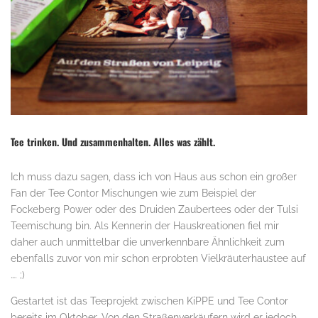
Tee trinken. Und zusammenhalten. Alles was zählt.
Ich muss dazu sagen, dass ich von Haus aus schon ein großer
Fan der Tee Contor Mischungen wie zum Beispiel der
Fockeberg Power oder des Druiden Zaubertees oder der Tulsi
Teemischung bin. Als Kennerin der Hauskreationen fiel mir
daher auch unmittelbar die unverkennbare Ähnlichkeit zum
ebenfalls zuvor von mir schon erprobten Vielkräuterhaustee auf
…. ;)
Gestartet ist das Teeprojekt zwischen KiPPE und Tee Contor
bereits im Oktober. Von den Straßenverkäufern wird er jedoch