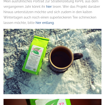
Mein ausführliches Portrait zur Straßenzeitung KiPPE aus dem
vergangenen Jahr könnt ihr
hier
lesen. Wer das Projekt darüber
hinaus unterstützen möchte und sich zudem in den kalten
Wintertagen auch noch einen superleckeren Tee schmecken
lassen möchte, bitte
hier entlang
.