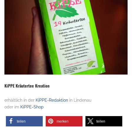
KiPPE Kräutertee Kreation
erhältlich in der
KiPPE-Redaktion
in Lindenau
oder im
KiPPE-Shop
teilen
merken
teilen