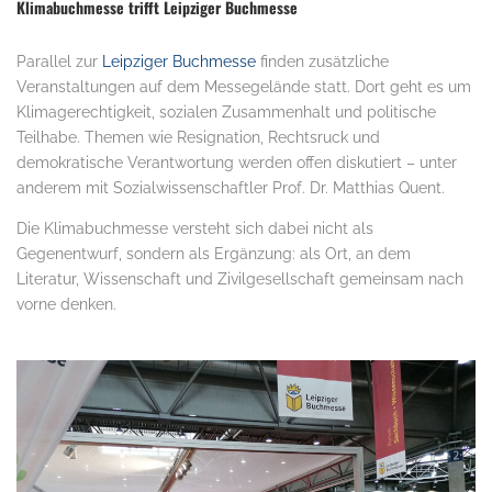
Klimabuchmesse trifft Leipziger Buchmesse
Parallel zur
Leipziger Buchmesse
finden zusätzliche
Veranstaltungen auf dem Messegelände statt. Dort geht es um
Klimagerechtigkeit, sozialen Zusammenhalt und politische
Teilhabe. Themen wie Resignation, Rechtsruck und
demokratische Verantwortung werden offen diskutiert – unter
anderem mit Sozialwissenschaftler Prof. Dr. Matthias Quent.
Die Klimabuchmesse versteht sich dabei nicht als
Gegenentwurf, sondern als Ergänzung: als Ort, an dem
Literatur, Wissenschaft und Zivilgesellschaft gemeinsam nach
vorne denken.